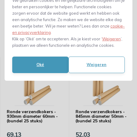
We gebruiken cookies en vergelijkbare technologieën om je
beter en persoonlijker te helpen. Functionele cookies
zorgen ervoor dat de website goed werkt en hebben ook
een analytische functie. Zo maken we de website elke dag
een beetje beter. Wil je meer weten? Lees dan onze
cookie-
en privacyverklaring
.
Klik op ‘Oké’ om te accepteren. Als je kiest voor ‘
Weigeren
’,
plaatsen we alleen functionele en analytische cookies.
Gerelateerde producten
Oké
Weigeren
Ronde verzendkokers -
Ronde verzendkokers -
930mm diameter 60mm -
845mm diameter 50mm -
(bundel 25 stuks)
(bundel 25 stuks)
69,13
52,03