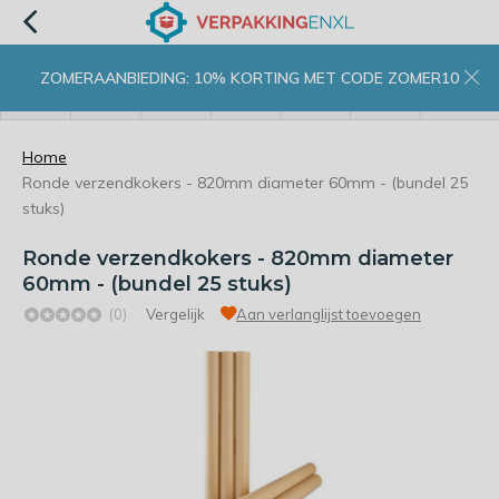
ZOMERAANBIEDING: 10% KORTING MET CODE ZOMER10
menu
zoeken
inloggen
wishlist
contact
winkelwagen
home
Home
Ronde verzendkokers - 820mm diameter 60mm - (bundel 25
stuks)
Ronde verzendkokers - 820mm diameter
60mm - (bundel 25 stuks)
(0)
Vergelijk
Aan verlanglijst toevoegen