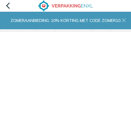
ZOMERAANBIEDING: 10% KORTING MET CODE ZOMER10
menu
zoeken
inloggen
wishlist
contact
winkelwagen
home