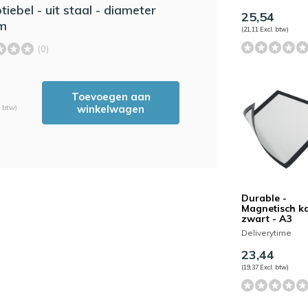
iebel - uit staal - diameter
25,54
m
(21,11 Excl. btw)
(0)
Toevoegen aan
winkelwagen
. btw)
Durable -
Magnetisch ka
zwart - A3
Deliverytime
23,44
(19,37 Excl. btw)