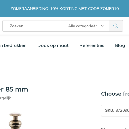
ZOMERAANBIEDING: 10% KORTING MET CODE ZOMER10
Alle categorieën
n bedrukken
Doos op maat
Referenties
Blog
ter 85 mm
Choose fr
rgelijk
SKU:
872090