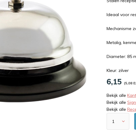
Stalen recepti
Ideaal voor res
Mechanisme zo
Metalig, kenm
Diameter: 85
Kleur: zilver
6,15
(5,08 E
Bekijk alle
Kant
Bekijk alle
Sign
Bekijk alle
Rece