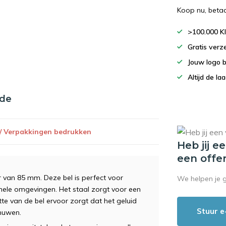
Koop nu, beta
>100.000 K
Gratis verz
Jouw logo 
Altijd de la
nde
 / Verpakkingen bedrukken
Heb jij e
een offe
 van 85 mm. Deze bel is perfect voor
We helpen je 
onele omgevingen. Het staal zorgt voor een
te van de bel ervoor zorgt dat het geluid
Stuur e
chuwen.