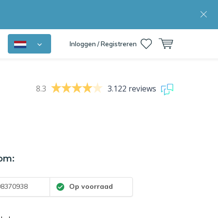
Inloggen / Registreren
8.3
3.122 reviews
om:
8370938
Op voorraad