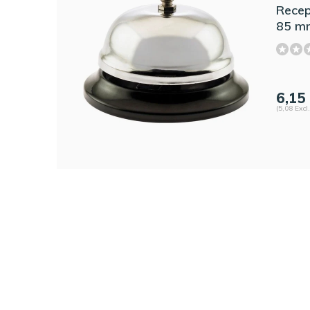
Recept
85 m
6,15
(5,08 Excl