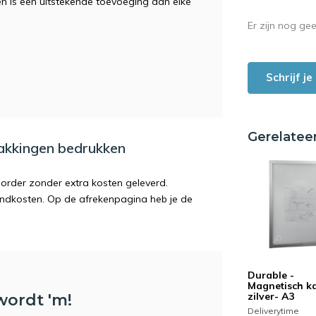
 en is een uitstekende toevoeging aan elke
Er zijn nog ge
Schrijf j
Gerelatee
pakkingen bedrukken
order zonder extra kosten geleverd.
endkosten. Op de afrekenpagina heb je de
Durable -
Magnetisch ka
zilver- A3
wordt 'm!
Deliverytime