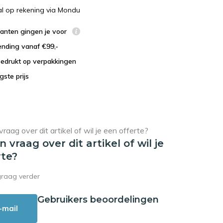
al op rekening via Mondu
lanten gingen je voor
ending vanaf €99,-
bedrukt op verpakkingen
agste prijs
en vraag over dit artikel of wil je
rte?
graag verder
Gebruikers beoordelingen
-mail