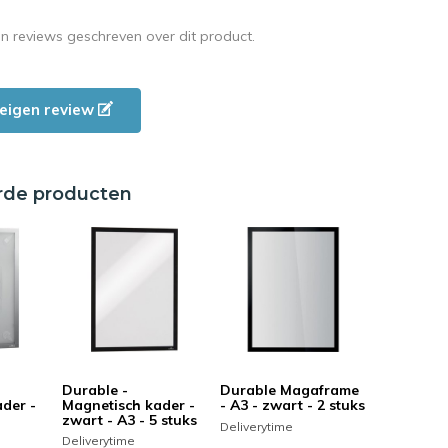
en reviews geschreven over dit product.
e eigen review
rde producten
Durable -
Durable Magaframe
der -
Magnetisch kader -
- A3 - zwart - 2 stuks
zwart - A3 - 5 stuks
Deliverytime
Deliverytime