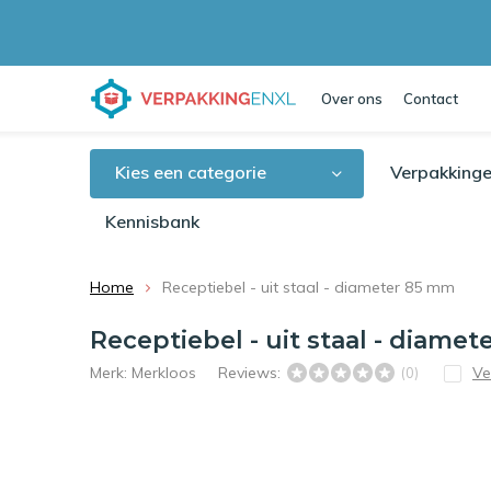
Over ons
Contact
Kies een categorie
Verpakkinge
Kennisbank
Home
Receptiebel - uit staal - diameter 85 mm
Receptiebel - uit staal - diame
Merk:
Merkloos
Reviews:
Ve
(0)