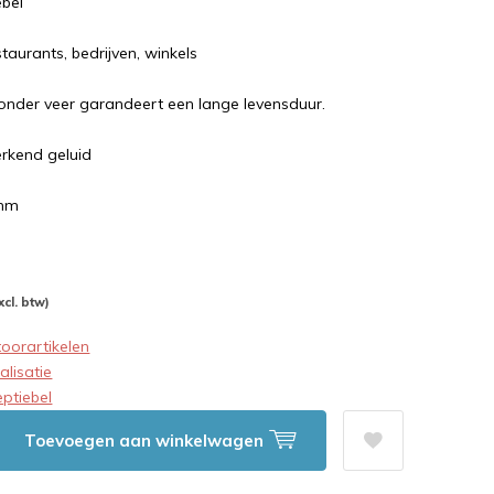
ebel
taurants, bedrijven, winkels
nder veer garandeert een lange levensduur.
erkend geluid
 mm
xcl. btw)
oorartikelen
alisatie
ptiebel
Toevoegen aan winkelwagen