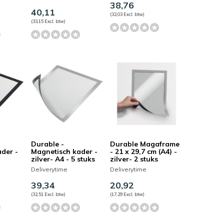
38,76
40,11
(32,03 Excl. btw)
(33,15 Excl. btw)
Durable -
Durable Magaframe
der -
Magnetisch kader -
- 21 x 29,7 cm (A4) -
zilver- A4 - 5 stuks
zilver- 2 stuks
Deliverytime
Deliverytime
39,34
20,92
(32,51 Excl. btw)
(17,29 Excl. btw)