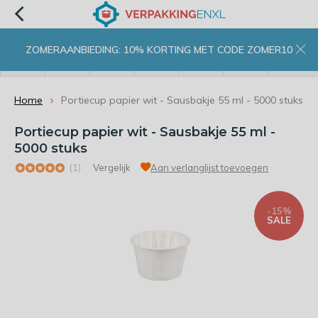
ZOMERAANBIEDING: 10% KORTING MET CODE ZOMER10
menu
zoeken
inloggen
wishlist
contact
winkelwagen
home
Home
Portiecup papier wit - Sausbakje 55 ml - 5000 stuks
Portiecup papier wit - Sausbakje 55 ml -
5000 stuks
(1)
Vergelijk
Aan verlanglijst toevoegen
-15%
SALE