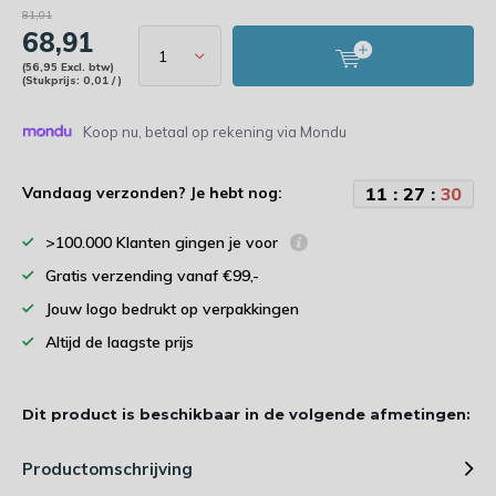
81,01
68,91
(56,95 Excl. btw)
(Stukprijs: 0,01 / )
Koop nu, betaal op rekening via Mondu
1
1
:
2
7
:
3
0
Vandaag verzonden? Je hebt nog:
>100.000 Klanten gingen je voor
Gratis verzending vanaf €99,-
Jouw logo bedrukt op verpakkingen
Altijd de laagste prijs
Dit product is beschikbaar in de volgende afmetingen:
Productomschrijving