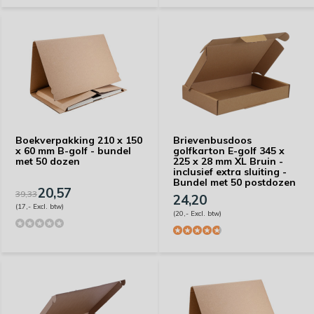
Boekverpakking 210 x 150
Brievenbusdoos
x 60 mm B-golf - bundel
golfkarton E-golf 345 x
met 50 dozen
225 x 28 mm XL Bruin -
inclusief extra sluiting -
Bundel met 50 postdozen
20,57
39,33
24,20
(17,- Excl. btw)
(20,- Excl. btw)