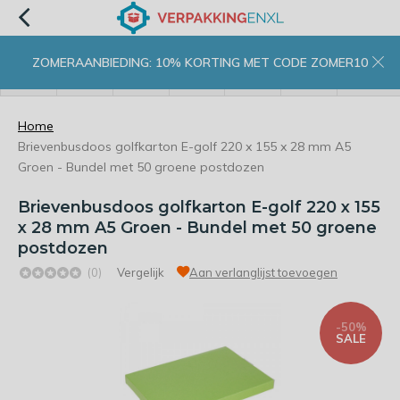
ZOMERAANBIEDING: 10% KORTING MET CODE ZOMER10
menu
zoeken
inloggen
wishlist
contact
winkelwagen
home
Home
Brievenbusdoos golfkarton E-golf 220 x 155 x 28 mm A5
Groen - Bundel met 50 groene postdozen
Brievenbusdoos golfkarton E-golf 220 x 155
x 28 mm A5 Groen - Bundel met 50 groene
postdozen
(0)
Vergelijk
Aan verlanglijst toevoegen
-50%
SALE