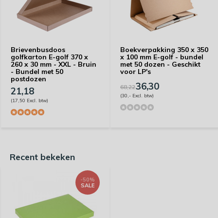
Brievenbusdoos
Boekverpakking 350 x 350
golfkarton E-golf 370 x
x 100 mm E-golf - bundel
260 x 30 mm - XXL - Bruin
met 50 dozen - Geschikt
- Bundel met 50
voor LP's
postdozen
36,30
68,22
21,18
(30,- Excl. btw)
(17,50 Excl. btw)
Recent bekeken
-50%
SALE