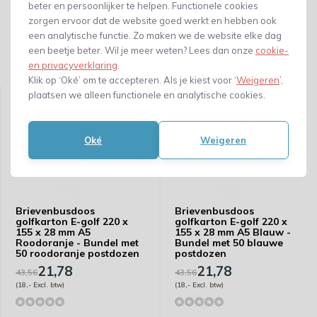
beter en persoonlijker te helpen. Functionele cookies
zorgen ervoor dat de website goed werkt en hebben ook
een analytische functie. Zo maken we de website elke dag
een beetje beter. Wil je meer weten? Lees dan onze
cookie-
en privacyverklaring
.
Gerelateerde producten
Klik op ‘Oké’ om te accepteren. Als je kiest voor ‘
Weigeren
’,
plaatsen we alleen functionele en analytische cookies.
Oké
Weigeren
Brievenbusdoos
Brievenbusdoos
golfkarton E-golf 220 x
golfkarton E-golf 220 x
155 x 28 mm A5
155 x 28 mm A5 Blauw -
Roodoranje - Bundel met
Bundel met 50 blauwe
50 roodoranje postdozen
postdozen
21,78
21,78
43,56
43,56
(18,- Excl. btw)
(18,- Excl. btw)