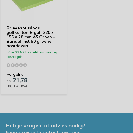
Brievenbusdoos
golfkarton E-golf 220 x
155 x 28 mm A5 Groen -
Bundel met 50 groene
postdozen
vóór 23:59 besteld, maandag
bezorgd!
Vergelijk
21,78
36,-
(18,- Excl. btw)
Heb je vragen, of advies nodig?
Neem gerust contact met ons