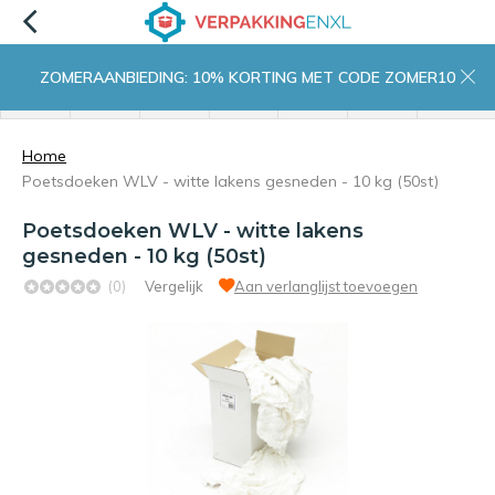
ZOMERAANBIEDING: 10% KORTING MET CODE ZOMER10
menu
zoeken
inloggen
wishlist
contact
winkelwagen
home
Home
Poetsdoeken WLV - witte lakens gesneden - 10 kg (50st)
Poetsdoeken WLV - witte lakens
gesneden - 10 kg (50st)
(0)
Vergelijk
Aan verlanglijst toevoegen