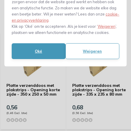
zorgen ervoor dat de website goed werkt en hebben ook
een analytische functie. Zo maken we de website elke dag
een beetje beter. Wil je meer weten? Lees dan onze
cookie-
en privacyverklaring
.
Gerelateerde producten
Klik op ‘Oké’ om te accepteren. Als je kiest voor ‘
Weigeren
’,
plaatsen we alleen functionele en analytische cookies.
Oké
Weigeren
Platte verzenddoos met
Platte verzenddoos met
plakstrips - Opening korte
plakstrips - Opening korte
zijde - 350 x 250 x 50 mm
zijde - 335 x 235 x 80 mm
0,56
0,68
(0,46 Excl. btw)
(0,56 Excl. btw)