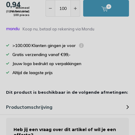
0,94
Minimaal
(0,78 Excl. btw)
bestelaantal:
100 pieces
Koop nu, betaal op rekening via Mondu
>100.000 Klanten gingen je voor
Gratis verzending vanaf €99,-
Jouw logo bedrukt op verpakkingen
Altijd de laagste prijs
Dit product is beschikbaar in de volgende afmetingen:
Productomschrijving
Heb jij een vraag over dit artikel of wil je een