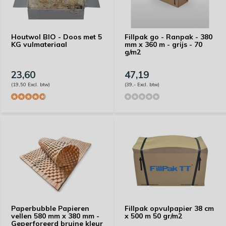
Houtwol BIO - Doos met 5
Fillpak go - Ranpak - 380
KG vulmateriaal
mm x 360 m - grijs - 70
g/m2
23,60
47,19
(19,50 Excl. btw)
(39,- Excl. btw)
Paperbubble Papieren
Fillpak opvulpapier 38 cm
vellen 580 mm x 380 mm -
x 500 m 50 gr/m2
Geperforeerd bruine kleur