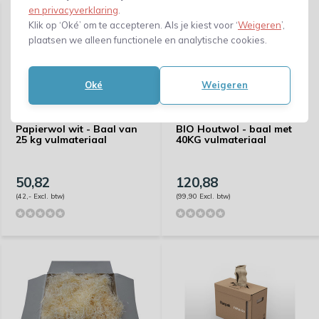
en privacyverklaring
.
Klik op ‘Oké’ om te accepteren. Als je kiest voor ‘
Weigeren
’,
plaatsen we alleen functionele en analytische cookies.
Oké
Weigeren
Papierwol wit - Baal van
BIO Houtwol - baal met
25 kg vulmateriaal
40KG vulmateriaal
50,82
120,88
(42,- Excl. btw)
(99,90 Excl. btw)