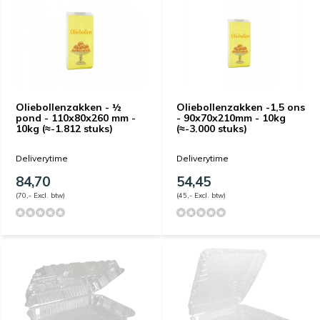
Oliebollenzakken - ½
Oliebollenzakken -1,5 ons
pond - 110x80x260 mm -
- 90x70x210mm - 10kg
10kg (≈-1.812 stuks)
(≈-3.000 stuks)
Deliverytime
Deliverytime
84,70
54,45
(70,- Excl. btw)
(45,- Excl. btw)