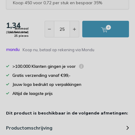
Koop 450 voor 0,72 per stuk en bespaar 35%
1,34
Minimaal
(1,11 Excl. btw)
bestelaantal:
25 pieces
Koop nu, betaal op rekening via Mondu
>100.000 Klanten gingen je voor
Gratis verzending vanaf €99,-
Jouw logo bedrukt op verpakkingen
Altijd de laagste prijs
Dit product is beschikbaar in de volgende afmetingen:
Productomschrijving