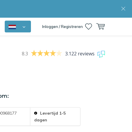
Inloggen / Registreren
8.3
3.122 reviews
om:
0968177
Levertijd 1-5
dagen