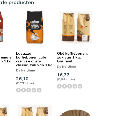
rde producten
Lavazza
Oké koffiebonen,
rema e
koffiebonen cafe
zak van 1 kg,
n 1 kg
crema e gusto
Gourmet
classic, zak van 1 kg
Deliverytime
Deliverytime
16,77
26,10
(13,86 Excl. btw)
(21,57 Excl. btw)