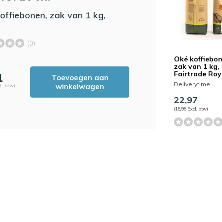
offiebonen, zak van 1 kg,
(0)
Oké koffiebo
zak van 1 kg,
Fairtrade Roy
1
Toevoegen aan
Deliverytime
winkelwagen
l. btw)
22,97
(18,98 Excl. btw)