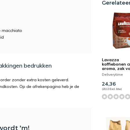
Gerelatee
te macchiato
id
Lavazza
koffiebonen c
pakkingen bedrukken
aroma, zak va
Deliverytime
order zonder extra kosten geleverd.
24,36
endkosten. Op de afrekenpagina heb je de
(20,13 Excl. btw)
wordt 'm!