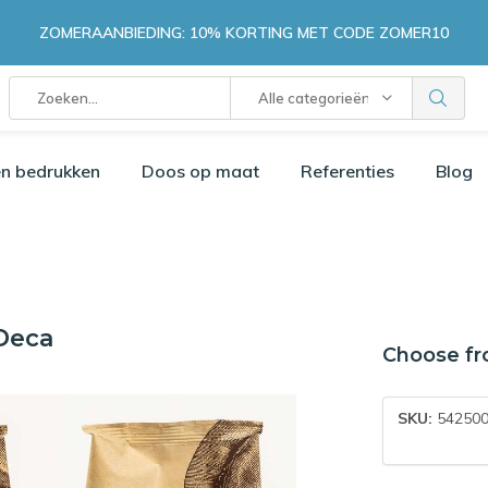
ZOMERAANBIEDING: 10% KORTING MET CODE ZOMER10
Alle categorieën
n bedrukken
Doos op maat
Referenties
Blog
 Deca
Choose fr
SKU:
542500