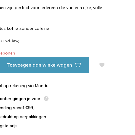
n zijn perfect voor iedereen die van een rijke, volle
dus koffie zonder cafeïne
12 Excl. btw)
fiebonen
Toevoegen aan winkelwagen
al op rekening via Mondu
lanten gingen je voor
ending vanaf €99,-
bedrukt op verpakkingen
agste prijs