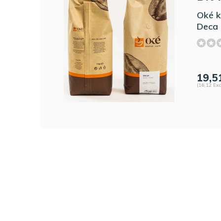
Oké k
Deca
19,5
(16,12 Exc