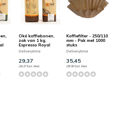
nen,
Oké koffiebonen,
Koffiefilter - 250/110
zak van 1 kg,
mm - Pak met 1000
al
Espresso Royal
stuks
Deliverytime
Deliverytime
29,37
35,45
(24,27 Excl. btw)
(29,30 Excl. btw)