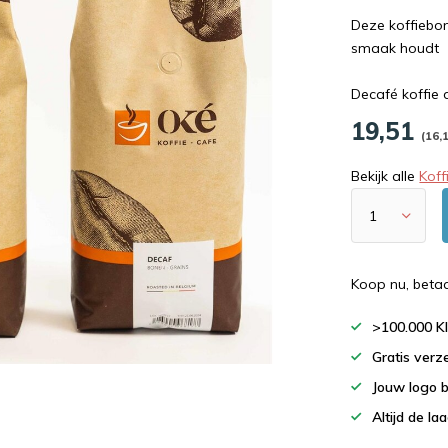
Deze koffiebone
smaak houdt
Decafé koffie 
19,51
(16,
Bekijk alle
Kof
Koop nu, beta
>100.000 K
Gratis verz
Jouw logo 
Altijd de la