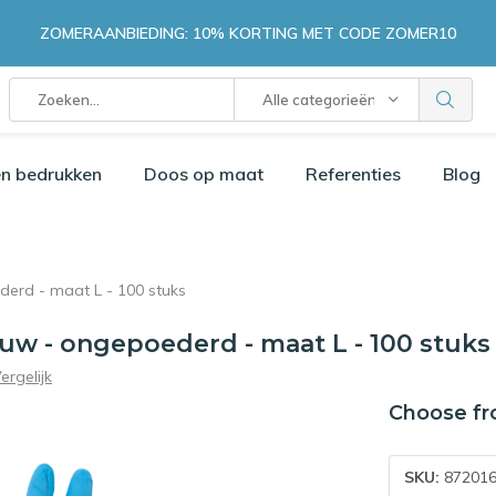
ZOMERAANBIEDING: 10% KORTING MET CODE ZOMER10
Alle categorieën
n bedrukken
Doos op maat
Referenties
Blog
derd - maat L - 100 stuks
auw - ongepoederd - maat L - 100 stuks
ergelijk
Choose fr
SKU:
872016