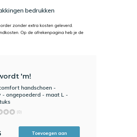
pakkingen bedrukken
order zonder extra kosten geleverd.
endkosten. Op de afrekenpagina heb je de
wordt 'm!
l comfort handschoen -
 - ongepoederd - maat L -
tuks
(0)
5
Toevoegen aan