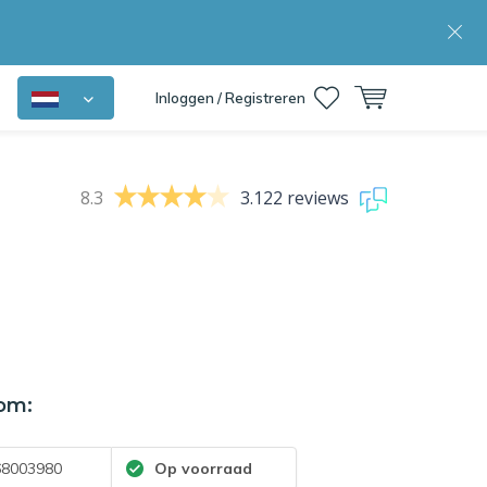
Inloggen / Registreren
8.3
3.122 reviews
om:
8003980
Op voorraad