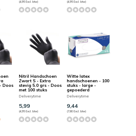
(4,95 Excl. btw)
(4,95 Excl. btw)
hoen
Nitril Handschoen
Witte latex
ra
Zwart S - Extra
handschoenen - 100
 - Doos
stevig 5.0 grs - Doos
stuks - large -
met 100 stuks
gepoederd
Deliverytime
Deliverytime
5,99
9,44
(4,95 Excl. btw)
(7,80 Excl. btw)