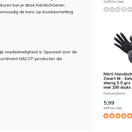
(13,50 Excl. btw)
kleuren kun je deze handschoenen
eenvoudig de kans op kruisbesmetting
k voedselveiligheid is. Speciaal voor de
assortiment HACCP-producten die
Nitril Handsc
Zwart M - Ext
stevig 5.0 grs
met 100 stuks
Deliverytime
5,99
(4,95 Excl. btw)