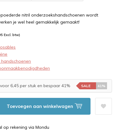
poederde nitril onderzoekshandschoenen wordt
werken je wel heel gemakkelijk gemaakt!
95 Excl. btw)
posables
iëne
il handschoenen
oonmaakbenodigdheden
voor 6,45 per stuk en bespaar 41%
SALE
41%
Toevoegen aan winkelwagen
al op rekening via Mondu