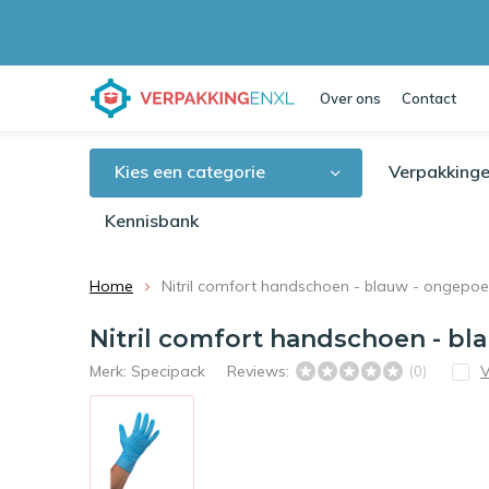
Over ons
Contact
Kies een categorie
Verpakkinge
Kennisbank
Home
Nitril comfort handschoen - blauw - ongepoe
Nitril comfort handschoen - bl
Merk:
Specipack
Reviews:
V
(0)