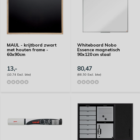
MAUL - krijtbord zwart
Whiteboard Nobo
met houten frame -
Essence magnetisch
60x90cm
90x120 cm staal
13,-
80,47
(10,74 Excl. btw)
(66,50 Excl. btw)