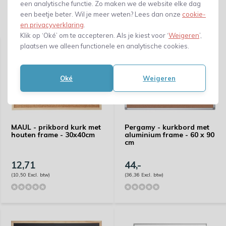
een analytische functie. Zo maken we de website elke dag
een beetje beter. Wil je meer weten? Lees dan onze
cookie-
Gerelateerde producten
en privacyverklaring
.
Klik op ‘Oké’ om te accepteren. Als je kiest voor ‘
Weigeren
’,
plaatsen we alleen functionele en analytische cookies.
Oké
Weigeren
MAUL - prikbord kurk met
Pergamy - kurkbord met
houten frame - 30x40cm
aluminium frame - 60 x 90
cm
12,71
44,-
(10,50 Excl. btw)
(36,36 Excl. btw)