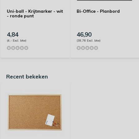
Uni-ball - Krijtmarker - wit
Bi-Office - Planbord
- ronde punt
4,84
46,90
(4,- Excl. btw)
(38,76 Excl. btw)
Recent bekeken