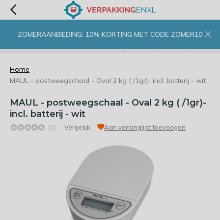
ZOMERAANBIEDING: 10% KORTING MET CODE ZOMER10
menu
zoeken
inloggen
wishlist
contact
winkelwagen
home
Home
MAUL - postweegschaal - Oval 2 kg ( /1gr)- incl. batterij - wit
MAUL - postweegschaal - Oval 2 kg ( /1gr)-
incl. batterij - wit
(0)
Vergelijk
Aan verlanglijst toevoegen