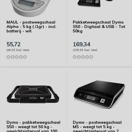
MAUL - postweegschaal
Pakketweegschaal Dymo
Alpha - 5 kg ( /1gr) - incl.
S50 - Digitaal & USB - Tot
batterij - wit
50kg
55,72
169,34
(46,05 Excl. btw)
(139,95 Excl. btw)
Dymo - pakketweegschaal
Dymo - postweegschaal
S50 - weegt tot 50 kg -
M5 - weegt tot 5 kg -
gewichtsinterval van 100
gewichtsinterval van 2