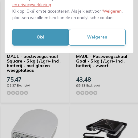
en privacyverklaring
.
Klik op ‘Oké’ om te accepteren. Als je kiest voor ‘
Weigeren
’,
plaatsen we alleen functionele en analytische cookies.
Oké
Weigeren
MAUL - postweegschaal
MAUL - Postweegschaal
Square - 5 kg ( /1gr)- incl.
Goal - 5 kg ( /1gr)- incl.
batterij - met glazen
batterij - zwart
weegplateau
75,47
43,48
(62,37 Excl. btw)
(35,93 Excl. btw)