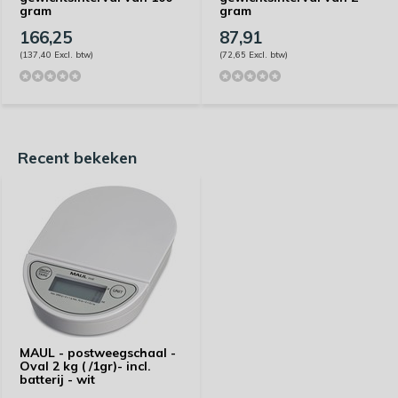
gram
gram
166,25
87,91
(137,40 Excl. btw)
(72,65 Excl. btw)
Recent bekeken
MAUL - postweegschaal -
Oval 2 kg ( /1gr)- incl.
batterij - wit