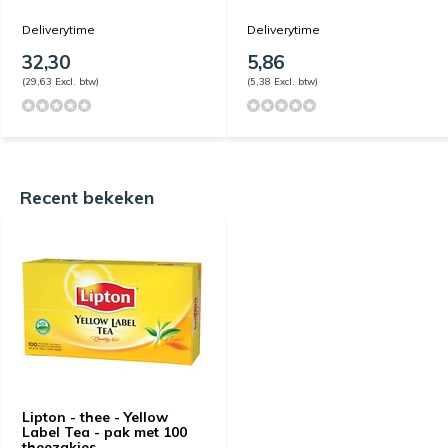
Deliverytime
Deliverytime
32,30
5,86
(29,63 Excl. btw)
(5,38 Excl. btw)
Recent bekeken
Lipton - thee - Yellow
Label Tea - pak met 100
theezakjes