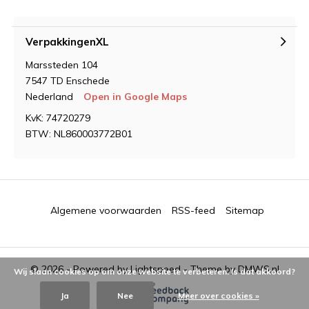
VerpakkingenXL
Marssteden 104
7547 TD Enschede
Nederland
Open in Google Maps
KvK: 74720279
BTW: NL860003772B01
Algemene voorwaarden
RSS-feed
Sitemap
© 2026 - Powered by
Lightspeed
- Theme by
DMWS.nl
Wij slaan cookies op om onze website te verbeteren. Is dat akkoord?
Ja
Nee
Meer over cookies »