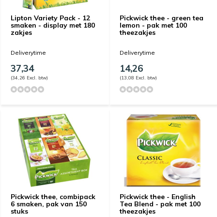
Lipton Variety Pack - 12
Pickwick thee - green tea
smaken - display met 180
lemon - pak met 100
zakjes
theezakjes
Deliverytime
Deliverytime
37,34
14,26
(34,26 Excl. btw)
(13,08 Excl. btw)
Pickwick thee, combipack
Pickwick thee - English
6 smaken, pak van 150
Tea Blend - pak met 100
stuks
theezakjes