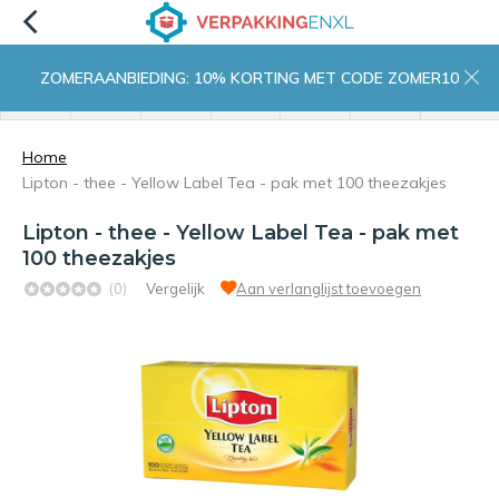
ZOMERAANBIEDING: 10% KORTING MET CODE ZOMER10
menu
zoeken
inloggen
wishlist
contact
winkelwagen
home
Home
Lipton - thee - Yellow Label Tea - pak met 100 theezakjes
Lipton - thee - Yellow Label Tea - pak met
100 theezakjes
(0)
Vergelijk
Aan verlanglijst toevoegen