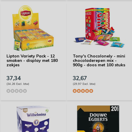
Lipton Variety Pack - 12
Tony's Chocolonely - mini
smaken - display met 180
chocoladerepen mix -
zakjes
900g - doos met 100 stuks
37,34
32,67
(34,26 Excl. btw)
(29,97 Excl. btw)