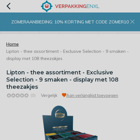
ZOMERAANBIEDING: 10% KORTING MET CODE ZOMER10
menu
zoeken
inloggen
wishlist
contact
winkelwagen
home
Home
Lipton - thee assortiment - Exclusive Selection - 9 smaken -
display met 108 theezakjes
Lipton - thee assortiment - Exclusive
Selection - 9 smaken - display met 108
theezakjes
(0)
Vergelijk
Aan verlanglijst toevoegen