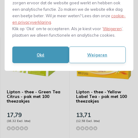
zorgen ervoor dat de website goed werkt en hebben ook
een analytische functie. Zo maken we de website elke dag
een beetje beter. Wil je meer weten? Lees dan onze
cookie-
en privacyverklaring
.
Klik op ‘Oké’ om te accepteren. Als je kiest voor ‘
Weigeren
’,
Gerelateerde producten
plaatsen we alleen functionele en analytische cookies.
Oké
Weigeren
Lipton - thee - Green Tea
Lipton - thee - Yellow
Citrus - pak met 100
Label Tea - pak met 100
theezakjes
theezakjes
17,79
13,71
(16,32 Excl. btw)
(12,58 Excl. btw)