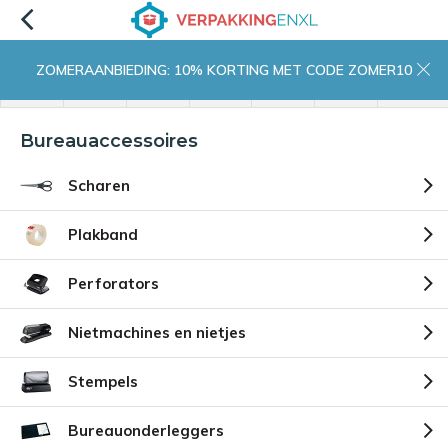
ZOMERAANBIEDING: 10% KORTING MET CODE ZOMER10
menu
zoeken
inloggen
wishlist
contact
winkelwagen
home
Bureauaccessoires
Scharen
Plakband
Perforators
Nietmachines en nietjes
Stempels
Bureauonderleggers