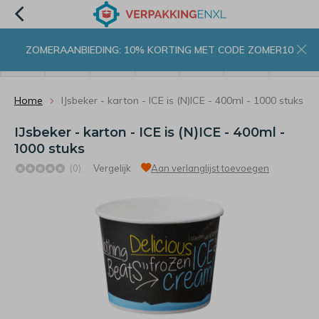
ZOMERAANBIEDING: 10% KORTING MET CODE ZOMER10
menu
zoeken
inloggen
wishlist
contact
winkelwagen
home
Home
IJsbeker - karton - ICE is (N)ICE - 400ml - 1000 stuks
IJsbeker - karton - ICE is (N)ICE - 400ml -
1000 stuks
(0)
Vergelijk
Aan verlanglijst toevoegen