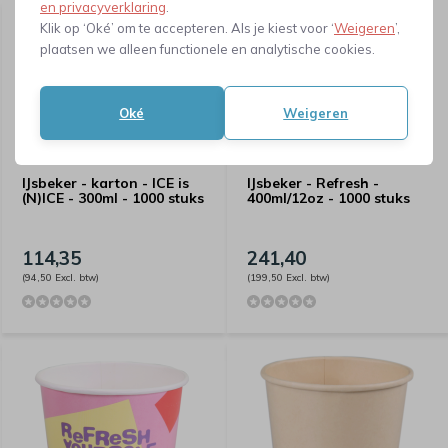
en privacyverklaring
.
Klik op ‘Oké’ om te accepteren. Als je kiest voor ‘
Weigeren
’,
Neem contact met ons op
plaatsen we alleen functionele en analytische cookies.
Oké
Weigeren
IJsbeker - karton - ICE is
IJsbeker - Refresh -
(N)ICE - 300ml - 1000 stuks
400ml/12oz - 1000 stuks
114,35
241,40
(94,50 Excl. btw)
(199,50 Excl. btw)