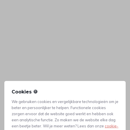
Cookies 🍪
We gebruiken cookies en vergelijkbare technologieën om je
beter en persoonlijker te helpen. Functionele cookies
Dit artikel kunnen wij voor je produceren
zorgen ervoor dat de website goed werkt en hebben ook
Dit artikel ligt niet op voorraad in ons magazijn, maar kunnen
een analytische functie. Zo maken we de website elke dag
wij laten produceren.
Gerelateerde producten
een beetje beter. Wil je meer weten? Lees dan onze
cookie-