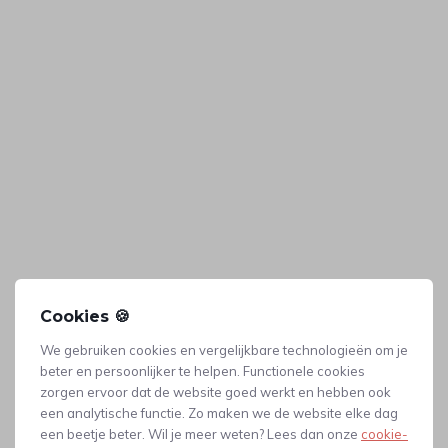
Cookies 🍪
We gebruiken cookies en vergelijkbare technologieën om je
beter en persoonlijker te helpen. Functionele cookies
Dit artikel kunnen wij voor je produceren
zorgen ervoor dat de website goed werkt en hebben ook
Dit artikel ligt niet op voorraad in ons magazijn, maar kunnen
een analytische functie. Zo maken we de website elke dag
wij laten produceren.
Gerelateerde producten
een beetje beter. Wil je meer weten? Lees dan onze
cookie-