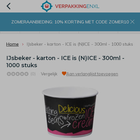
ZOMERAANBIEDING: 10% KORTING MET CODE ZOMER10
menu
zoeken
inloggen
wishlist
contact
winkelwagen
home
Home
IJsbeker - karton - ICE is (N)ICE - 300ml - 1000 stuks
IJsbeker - karton - ICE is (N)ICE - 300ml -
1000 stuks
(0)
Vergelijk
Aan verlanglijst toevoegen