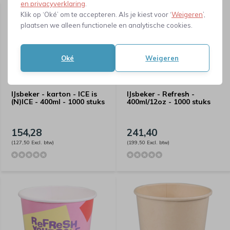
en privacyverklaring
.
Klik op ‘Oké’ om te accepteren. Als je kiest voor ‘
Weigeren
’,
Neem contact met ons op
plaatsen we alleen functionele en analytische cookies.
Oké
Weigeren
IJsbeker - karton - ICE is
IJsbeker - Refresh -
(N)ICE - 400ml - 1000 stuks
400ml/12oz - 1000 stuks
154,28
241,40
(127,50 Excl. btw)
(199,50 Excl. btw)