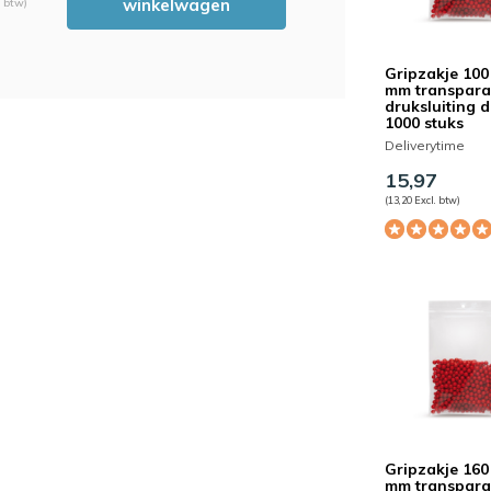
winkelwagen
. btw)
Gripzakje 100
mm transpara
druksluiting 
1000 stuks
Deliverytime
AS
15,97
(13,20 Excl. btw)
Gripzakje 160
mm transpara