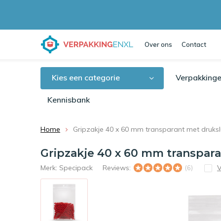
Over ons
Contact
Kies een categorie
Verpakkinge
Kennisbank
Home
Gripzakje 40 x 60 mm transparant met druksl
Gripzakje 40 x 60 mm transpara
Merk:
Specipack
Reviews:
V
(6)