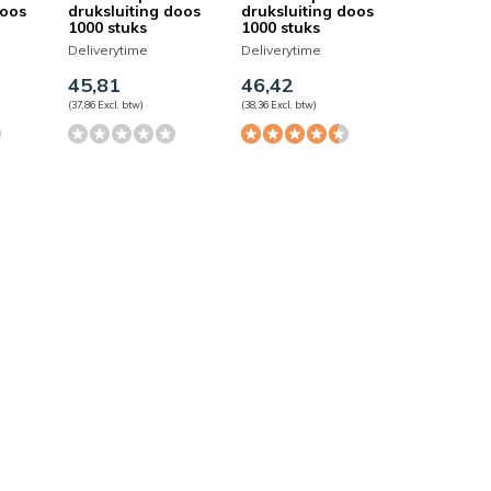
doos
druksluiting doos
druksluiting doos
1000 stuks
1000 stuks
Deliverytime
Deliverytime
45,81
46,42
(37,86 Excl. btw)
(38,36 Excl. btw)