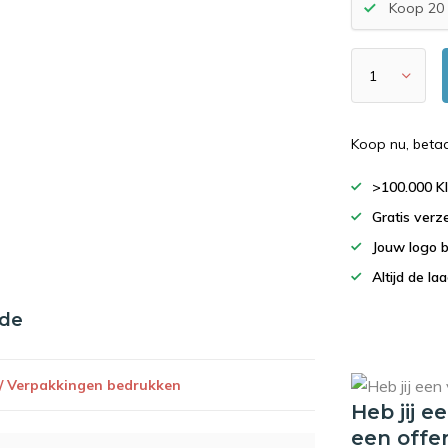
Koop 20 
Koop nu, beta
>100.000 K
Gratis verz
Jouw logo 
Altijd de la
nde
 / Verpakkingen bedrukken
Heb jij e
een offe