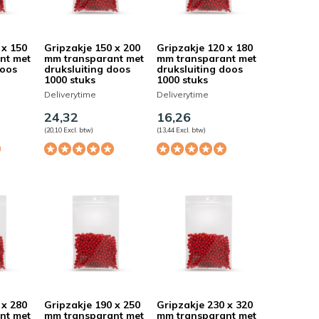
5 / 5
Door
anonymous
- 06-03-2019 16:38
 x 150
Gripzakje 150 x 200
Gripzakje 120 x 180
nt met
mm transparant met
mm transparant met
5 sterren
doos
druksluiting doos
druksluiting doos
1000 stuks
1000 stuks
daar kan ik de steentjes voor diamant paint
Deliverytime
Deliverytime
makkelijk in bewaren, goede sterke zakjes met
24,32
16,26
sluiting!
(20,10 Excl. btw)
(13,44 Excl. btw)
 x 280
Gripzakje 190 x 250
Gripzakje 230 x 320
nt met
mm transparant met
mm transparant met