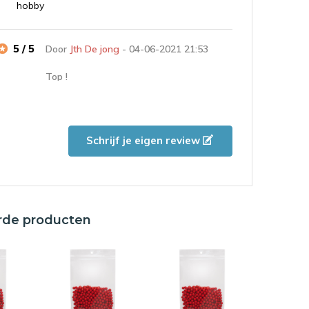
hobby
5 / 5
Door
Jth De jong
- 04-06-2021 21:53
Top !
Goed product
Schrijf je eigen review
5 / 5
Door
Yvonne Kalkman
- 23-01-2021
11:02
Zakjes
Handig te gebruiken voor me hobby
rde producten
5 / 5
Door
Motorman
- 01-05-2020 19:30
5 sterren
product was wat ik wilde, zeer tevreden over