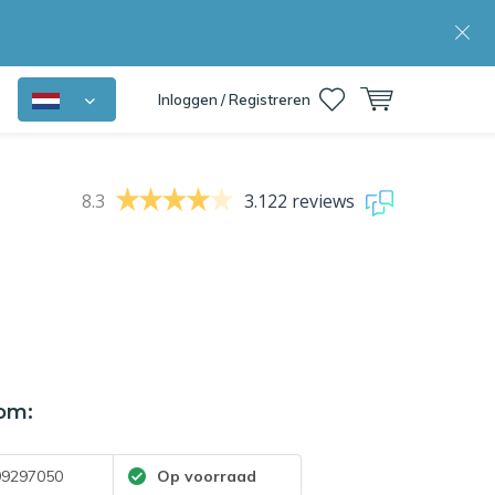
Inloggen / Registreren
8.3
3.122 reviews
om:
9297050
Op voorraad