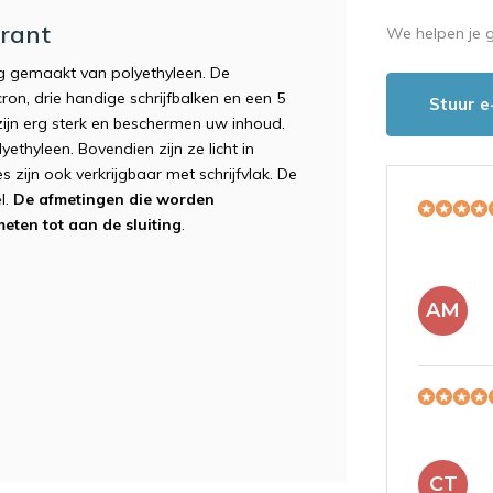
arant
We helpen je 
ng gemaakt van polyethyleen. De
on, drie handige schrijfbalken en een 5
Stuur e
ijn erg sterk en beschermen uw inhoud.
thyleen. Bovendien zijn ze licht in
 zijn ook verkrijgbaar met schrijfvlak. De
l.
De afmetingen die worden
eten tot aan de sluiting
.
AM
CT