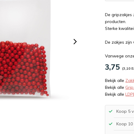
De gripzakjes 
producten.
Sterke kwalite
De zakjes zij
Vanwege onze s
3,75
(3,10 E
Bekijk alle
Zak
Bekijk alle
Grip
Bekijk alle
LDPE
Koop 5 v
Koop 10 