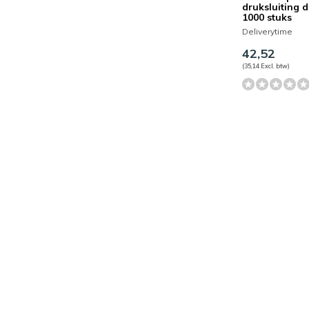
druksluiting 
1000 stuks
Deliverytime
42,52
(35,14 Excl. btw)