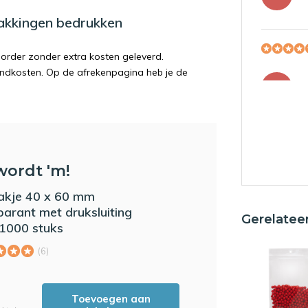
pakkingen bedrukken
order zonder extra kosten geleverd.
endkosten. Op de afrekenpagina heb je de
JD
wordt 'm!
YK
akje 40 x 60 mm
parant met druksluiting
Gerelatee
1000 stuks
(6)
MN
Toevoegen aan