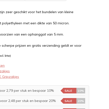
zijn zeer geschikt voor het bundelen van kleine
it polyethyleen met een dikte van 50 micron.
n voorzien van een ophanggat van 5 mm.
cherpe prijzen en gratis verzending geldt er voor
xcl. btw)
ken
zakjes
 Gripzakjes
oor 2,79 per stuk en bespaar 10%
SALE
10%
voor 2,48 per stuk en bespaar 20%
SALE
20%