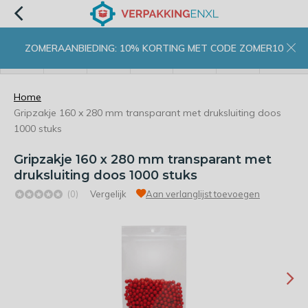
ZOMERAANBIEDING: 10% KORTING MET CODE ZOMER10
menu
zoeken
inloggen
wishlist
contact
winkelwagen
home
Home
Gripzakje 160 x 280 mm transparant met druksluiting doos
1000 stuks
Gripzakje 160 x 280 mm transparant met
druksluiting doos 1000 stuks
(0)
Vergelijk
Aan verlanglijst toevoegen