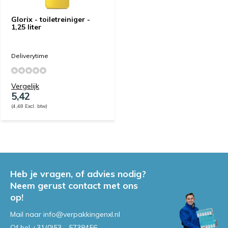
Glorix - toiletreiniger -
1,25 liter
Deliverytime
Vergelijk
5,42
(4,48 Excl. btw)
Heb je vragen, of advies nodig?
Neem gerust contact met ons
op!
Mail naar
info@verpakkingenxl.nl
Of bel
+31(0)53 - 5738456