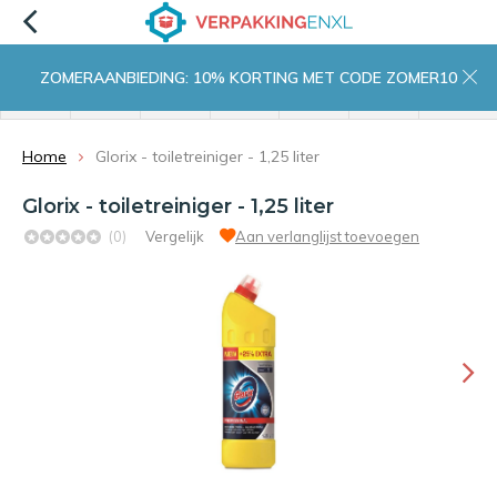
ZOMERAANBIEDING: 10% KORTING MET CODE ZOMER10
menu
zoeken
inloggen
wishlist
contact
winkelwagen
home
Home
Glorix - toiletreiniger - 1,25 liter
Glorix - toiletreiniger - 1,25 liter
(0)
Vergelijk
Aan verlanglijst toevoegen