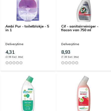
Ambi Pur - toiletblokje - 5
Cif - sanitairreiniger -
in 1
flacon van 750 ml
Deliverytime
Deliverytime
4,31
8,93
(3,56 Excl. btw)
(7,38 Excl. btw)