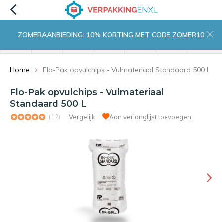
ZOMERAANBIEDING: 10% KORTING MET CODE ZOMER10
menu
zoeken
inloggen
wishlist
contact
winkelwagen
home
Home
Flo-Pak opvulchips - Vulmateriaal Standaard 500 L
Flo-Pak opvulchips - Vulmateriaal
Standaard 500 L
(12)
Vergelijk
Aan verlanglijst toevoegen