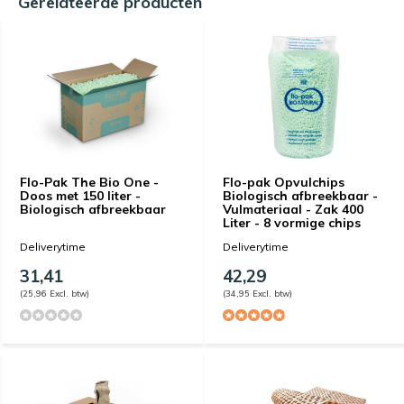
Gerelateerde producten
Flo-Pak The Bio One -
Flo-pak Opvulchips
Doos met 150 liter -
Biologisch afbreekbaar -
Biologisch afbreekbaar
Vulmateriaal - Zak 400
Liter - 8 vormige chips
Deliverytime
Deliverytime
31,41
42,29
(25,96 Excl. btw)
(34,95 Excl. btw)