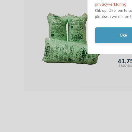
privacyverklaring
.
Dit 
Klik op ‘Oké’ om te a
Flo-P
plaatsen we alleen f
Envir
Zak 5
Oké
41,7
(34,50 Exc