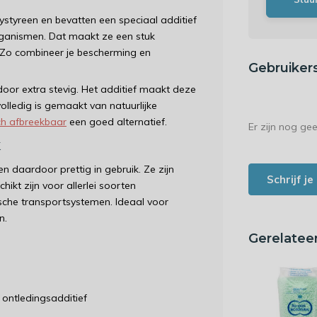
styreen en bevatten een speciaal additief
rganismen. Dat maakt ze een stuk
. Zo combineer je bescherming en
Gebruiker
oor extra stevig. Het additief maakt deze
volledig is gemaakt van natuurlijke
ch afbreekbaar
een goed alternatief.
Er zijn nog ge
k
n daardoor prettig in gebruik. Ze zijn
Schrijf j
hikt zijn voor allerlei soorten
che transportsystemen. Ideaal voor
n.
Gerelatee
 ontledingsadditief