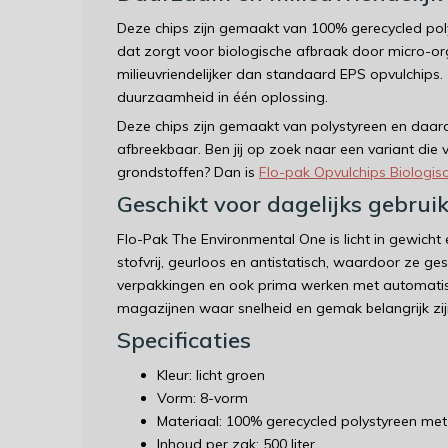
Deze chips zijn gemaakt van 100% gerecycled poly
dat zorgt voor biologische afbraak door micro-o
milieuvriendelijker dan standaard EPS opvulchips
duurzaamheid in één oplossing.
Deze chips zijn gemaakt van polystyreen en daard
afbreekbaar. Ben jij op zoek naar een variant die 
grondstoffen? Dan is
Flo-pak Opvulchips Biologis
Geschikt voor dagelijks gebrui
Flo-Pak The Environmental One is licht in gewicht e
stofvrij, geurloos en antistatisch, waardoor ze gesc
verpakkingen en ook prima werken met automatis
magazijnen waar snelheid en gemak belangrijk zij
Specificaties
Kleur: licht groen
Vorm: 8-vorm
Materiaal: 100% gerecycled polystyreen met
Inhoud per zak: 500 liter