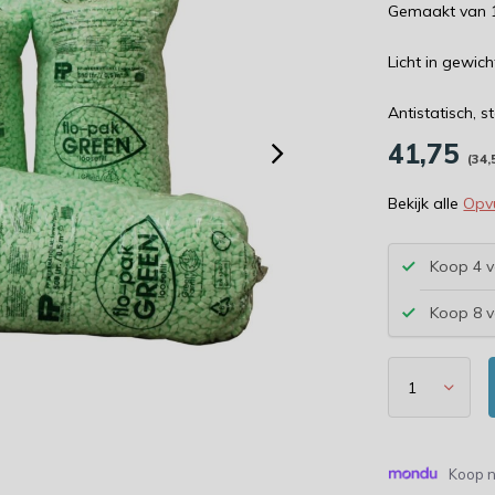
Gemaakt van 1
Licht in gewic
Antistatisch, s
41,75
(34,
Bekijk alle
Opv
Koop 4 v
Koop 8 v
Koop n