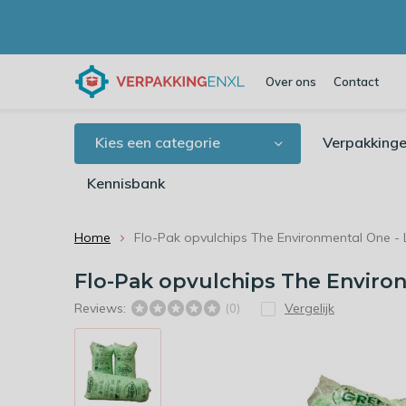
Over ons
Contact
Kies een categorie
Verpakkinge
Kennisbank
Home
Flo-Pak opvulchips The Environmental One - Li
Flo-Pak opvulchips The Environm
Reviews:
Vergelijk
(0)