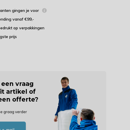
lanten gingen je voor
ending vanaf €99,-
bedrukt op verpakkingen
agste prijs
j een vraag
it artikel of
 een offerte?
je graag verder
r e-mail