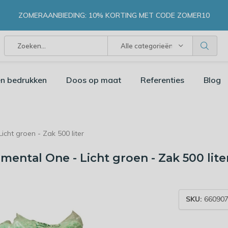
ZOMERAANBIEDING: 10% KORTING MET CODE ZOMER10
Alle categorieën
n bedrukken
Doos op maat
Referenties
Blog
cht groen - Zak 500 liter
ental One - Licht groen - Zak 500 lite
SKU:
66090