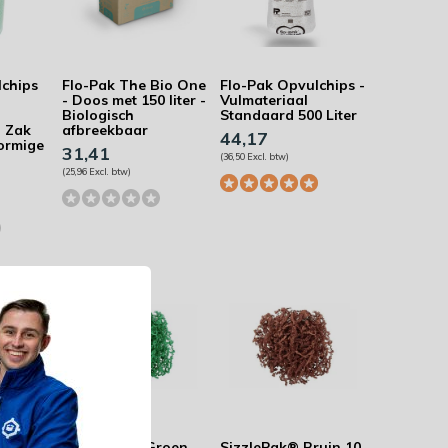
lchips
Flo-Pak The Bio One
Flo-Pak Opvulchips -
- Doos met 150 liter -
Vulmateriaal
Biologisch
Standaard 500 Liter
- Zak
afbreekbaar
44,17
vormige
31,41
(36,50 Excl. btw)
(25,96 Excl. btw)
eel 10
SizzlePak® Groen
SizzlePak® Bruin 10