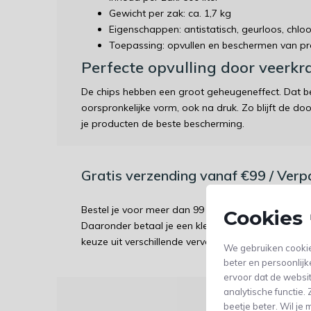
Gewicht per zak: ca. 1,7 kg
Eigenschappen: antistatisch, geurloos, chloorvr
Toepassing: opvullen en beschermen van pr
Perfecte opvulling door veerkr
De chips hebben een groot geheugeneffect. Dat b
oorspronkelijke vorm, ook na druk. Zo blijft de do
je producten de beste bescherming.
Gratis verzending vanaf €99 / Ver
Bestel je voor meer dan 99 euro? Dan wordt jouw 
Cookies 
Daaronder betaal je een kleine bijdrage aan verz
keuze uit verschillende vervoerders.
We gebruiken cookie
beter en persoonlijk
ervoor dat de websi
analytische functie
beetje beter. Wil j