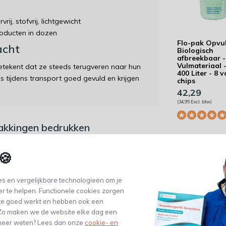
ij, stofvrij, lichtgewicht
oducten in dozen
Flo-pak Opvu
acht
Biologisch
afbreekbaar -
Vulmateriaal 
etekent dat ze steeds terugveren naar hun
400 Liter - 8 
os tijdens transport goed gevuld en krijgen
chips
42,29
(34,95 Excl. btw)
pakkingen bedrukken
order zonder extra kosten geleverd.
🍪
endkosten. Op de afrekenpagina heb je de
s en vergelijkbare technologieën om je
er te helpen. Functionele cookies zorgen
te goed werkt en hebben ook een
. Zo maken we de website elke dag een
e meer weten? Lees dan onze
cookie- en
SizzlePak® G