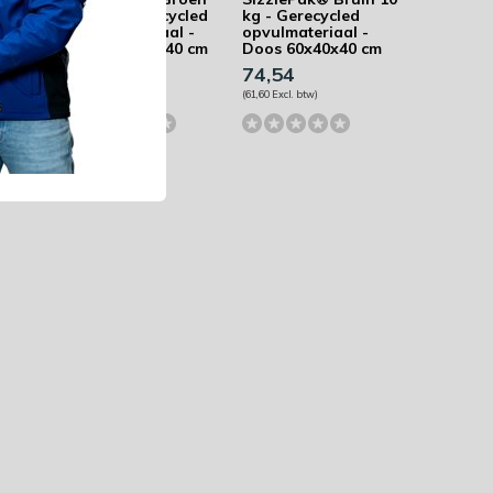
ed
10 kg - Gerecycled
kg - Gerecycled
l -
opvulmateriaal -
opvulmateriaal -
0 cm
Doos 60x40x40 cm
Doos 60x40x40 cm
74,54
74,54
(61,60 Excl. btw)
(61,60 Excl. btw)