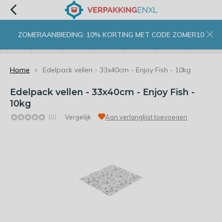
ZOMERAANBIEDING: 10% KORTING MET CODE ZOMER10
menu
zoeken
inloggen
wishlist
contact
winkelwagen
home
Home
Edelpack vellen - 33x40cm - Enjoy Fish - 10kg
Edelpack vellen - 33x40cm - Enjoy Fish -
10kg
(0)
Vergelijk
Aan verlanglijst toevoegen