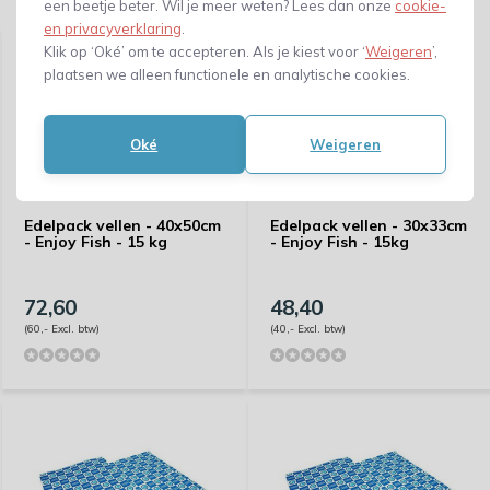
Gerelateerde producten
een beetje beter. Wil je meer weten? Lees dan onze
cookie-
en privacyverklaring
.
Klik op ‘Oké’ om te accepteren. Als je kiest voor ‘
Weigeren
’,
plaatsen we alleen functionele en analytische cookies.
Oké
Weigeren
Edelpack vellen - 40x50cm
Edelpack vellen - 30x33cm
- Enjoy Fish - 15 kg
- Enjoy Fish - 15kg
72,60
48,40
(60,- Excl. btw)
(40,- Excl. btw)