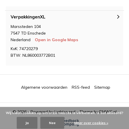
VerpakkingenXL
Marssteden 104
7547 TD Enschede
Nederland
Open in Google Maps
KvK: 74720279
BTW: NL860003772B01
Algemene voorwaarden
RSS-feed
Sitemap
© 2026 - Powered by
Lightspeed
- Theme by
DMWS.nl
Wij slaan cookies op om onze website te verbeteren. Is dat akkoord?
Ja
Nee
Meer over cookies »