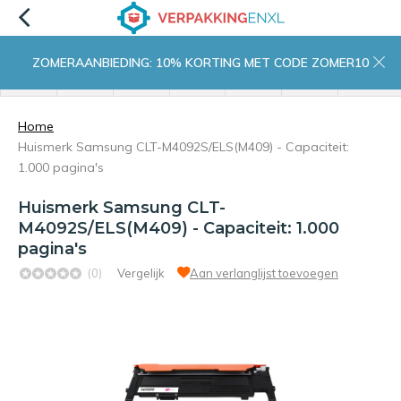
ZOMERAANBIEDING: 10% KORTING MET CODE ZOMER10
menu
zoeken
inloggen
wishlist
contact
winkelwagen
home
Home
Huismerk Samsung CLT-M4092S/ELS(M409) - Capaciteit:
1.000 pagina's
Huismerk Samsung CLT-
M4092S/ELS(M409) - Capaciteit: 1.000
pagina's
(0)
Vergelijk
Aan verlanglijst toevoegen