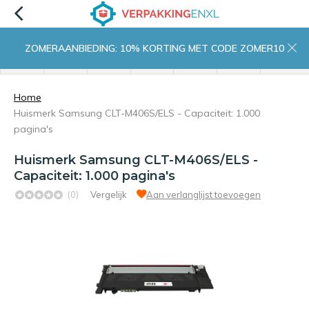
ZOMERAANBIEDING: 10% KORTING MET CODE ZOMER10
menu
zoeken
inloggen
wishlist
contact
winkelwagen
home
Home
Huismerk Samsung CLT-M406S/ELS - Capaciteit: 1.000
pagina's
Huismerk Samsung CLT-M406S/ELS -
Capaciteit: 1.000 pagina's
(0)
Vergelijk
Aan verlanglijst toevoegen