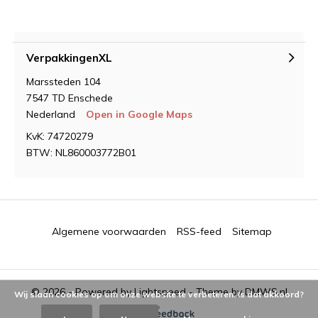
VerpakkingenXL
Marssteden 104
7547 TD Enschede
Nederland
Open in Google Maps
KvK: 74720279
BTW: NL860003772B01
Algemene voorwaarden
RSS-feed
Sitemap
© 2026 - Powered by
Lightspeed
- Theme by
DMWS.nl
Wij slaan cookies op om onze website te verbeteren. Is dat akkoord?