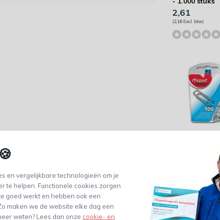
- 1.000 stuks
2,61
(2,16 Excl. btw)
Maped
papierklemm
🍪
-25mm - 100 s
2,15
s en vergelijkbare technologieën om je
(1,78 Excl. btw)
er te helpen. Functionele cookies zorgen
te goed werkt en hebben ook een
. Zo maken we de website elke dag een
e meer weten? Lees dan onze
cookie- en