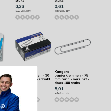
stuks
stuks
0,33
0,61
(0,27 Excl. btw)
(0,50 Excl. btw)
Kangaro -
Kangaro -
en
papierklemmen - 30
papierklemmen - 75
tuks
mm - rond - verzinkt
mm rond - verzinkt -
- 100 stuks
doos 100 stuks
0,75
5,01
(0,62 Excl. btw)
(4,14 Excl. btw)