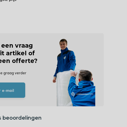
j een vraag
it artikel of
 een offerte?
je graag verder
r e-mail
s beoordelingen