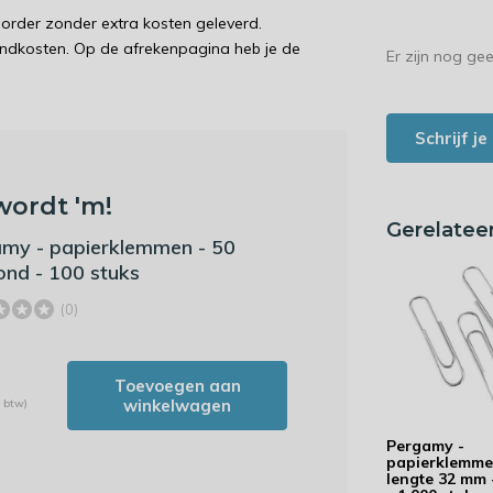
order zonder extra kosten geleverd.
endkosten. Op de afrekenpagina heb je de
Er zijn nog ge
Schrijf j
wordt 'm!
Gerelatee
my - papierklemmen - 50
nd - 100 stuks
(0)
Toevoegen aan
winkelwagen
. btw)
Pergamy -
papierklemme
lengte 32 mm 