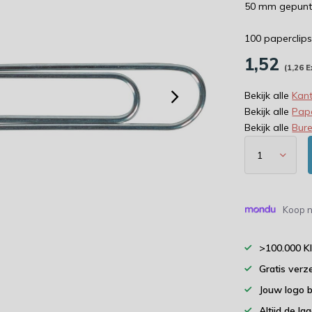
50 mm gepun
100 paperclip
1,52
(1,26 E
Bekijk alle
Kant
Bekijk alle
Pape
Bekijk alle
Bur
Koop n
>100.000 K
Gratis verz
Jouw logo 
Altijd de la