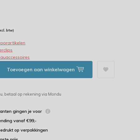
t
s
xcl. btw)
oorartikelen
rclips
eauaccessoires
Toevoegen aan winkelwagen
u, betaal op rekening via Mondu
lanten gingen je voor
ending vanaf €99,-
bedrukt op verpakkingen
agste prijs