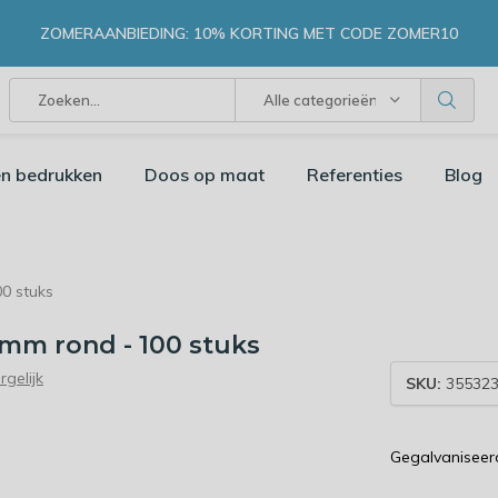
ZOMERAANBIEDING: 10% KORTING MET CODE ZOMER10
Alle categorieën
n bedrukken
Doos op maat
Referenties
Blog
0 stuks
mm rond - 100 stuks
rgelijk
SKU:
355323
Gegalvaniseerd 