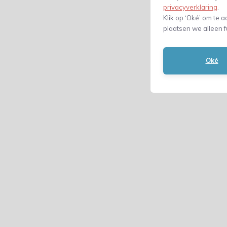
privacyverklaring
.
Klik op ‘Oké’ om te a
plaatsen we alleen f
Oké