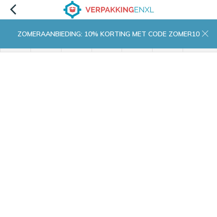
ZOMERAANBIEDING: 10% KORTING MET CODE ZOMER10
menu
zoeken
inloggen
wishlist
contact
winkelwagen
home