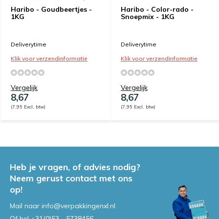
Haribo - Goudbeertjes -
Haribo - Color-rado -
1KG
Snoepmix - 1KG
Deliverytime
Deliverytime
Klik voor verzendinformatie
Klik voor verzendinformatie
Vergelijk
Vergelijk
8,67
8,67
(7,95 Excl. btw)
(7,95 Excl. btw)
Heb je vragen, of advies nodig?
Neem gerust contact met ons
op!
Mail naar
info@verpakkingenxl.nl
Of bel
+31(0)53 - 5738456