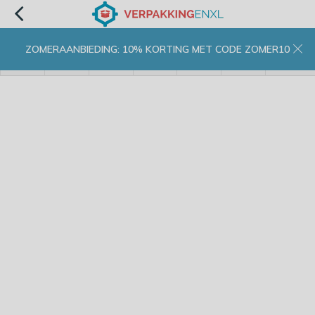
ZOMERAANBIEDING: 10% KORTING MET CODE ZOMER10
menu
zoeken
inloggen
wishlist
contact
winkelwagen
home