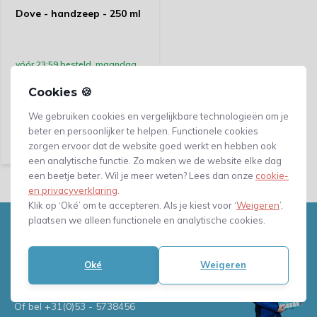
Dove - handzeep - 250 ml
vóór 23:59 besteld, maandag
bezorgd!
Cookies 🍪
We gebruiken cookies en vergelijkbare technologieën om je
Vergelijk
8,23
beter en persoonlijker te helpen. Functionele cookies
zorgen ervoor dat de website goed werkt en hebben ook
(6,80 Excl. btw)
een analytische functie. Zo maken we de website elke dag
een beetje beter. Wil je meer weten? Lees dan onze
cookie-
en privacyverklaring
.
Klik op ‘Oké’ om te accepteren. Als je kiest voor ‘
Weigeren
’,
plaatsen we alleen functionele en analytische cookies.
Heb je vragen, of advies nodig?
Neem gerust contact met ons
op!
Oké
Weigeren
Mail naar
info@verpakkingenxl.nl
Of bel
+31(0)53 - 5738456