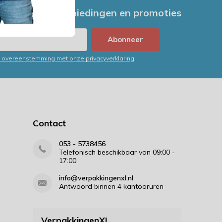
e nieuwste aanbiedingen en promoties
Abonneer
in overeenstemming met onze privacyverklaring
Contact
053 - 5738456
Telefonisch beschikbaar van 09:00 -
17:00
info@verpakkingenxl.nl
Antwoord binnen 4 kantooruren
VerpakkingenXL