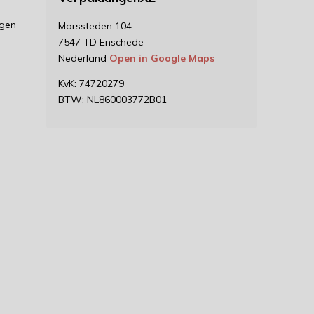
ngen
Marssteden 104
7547 TD Enschede
Nederland
Open in Google Maps
KvK: 74720279
BTW: NL860003772B01