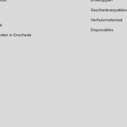
 van
Enveloppen
Geschenkverpakki
n
Verhuismateriaal
ië
Disposables
alen in Enschede