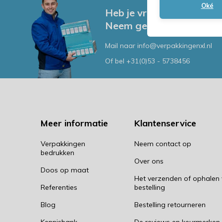
Oké
Heb je vragen, of advies
Neem gerust contact me
Mail naar
info@verpakkingenxl.nl
Of bel
+31(0)53 - 5738456
Meer informatie
Klantenservice
Verpakkingen
Neem contact op
bedrukken
Over ons
Doos op maat
Het verzenden of ophalen
Referenties
bestelling
Blog
Bestelling retourneren