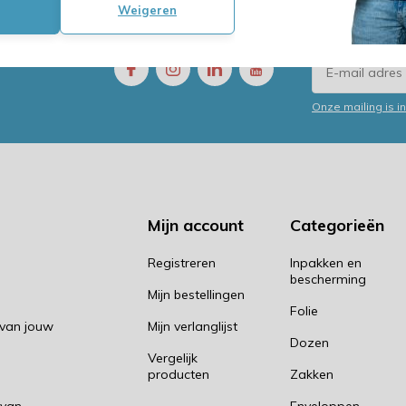
Weigeren
 nodig?
Volg ons
Ontvang d
t ons op!
Onze mailing is 
Mijn account
Categorieën
Registreren
Inpakken en
bescherming
Mijn bestellingen
Folie
 van jouw
Mijn verlanglijst
Dozen
Vergelijk
producten
Zakken