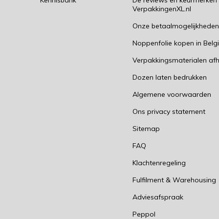
Kennisbank
De reviews en keurmerken
VerpakkingenXL.nl
Onze betaalmogelijkhede
Noppenfolie kopen in Belg
Verpakkingsmaterialen afh
Dozen laten bedrukken
Algemene voorwaarden
Ons privacy statement
Sitemap
FAQ
Klachtenregeling
Fulfilment & Warehousing
Adviesafspraak
Peppol