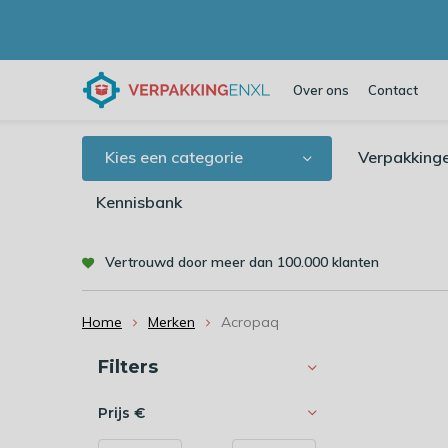
Over ons
Contact
Kies een categorie
Verpakking
Kennisbank
Vertrouwd door meer dan 100.000 klanten
Home
Merken
Acropaq
Sorteren op:
Filters
Prijs
€