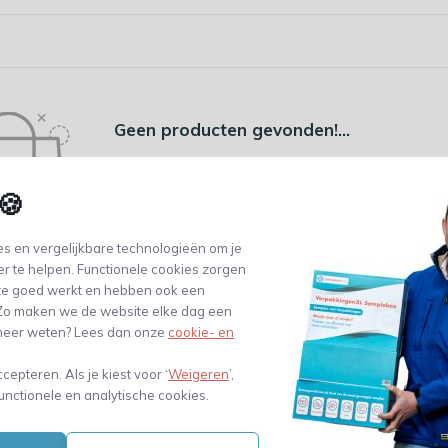
Geen producten gevonden!...
🍪
s en vergelijkbare technologieën om je
er te helpen. Functionele cookies zorgen
te goed werkt en hebben ook een
. Zo maken we de website elke dag een
e meer weten? Lees dan onze
cookie- en
ccepteren. Als je kiest voor ‘
Weigeren
’,
 100.000 klanten
unctionele en analytische cookies.
Gratis verzending vanaf €99