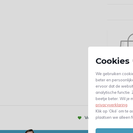
Cookies 
We gebruiken cookie
beter en persoonlijk
ervoor dat de websi
analytische functie
beetje beter. Wil j
privacyverklaring
.
Klik op ‘Oké’ om te a
Vertrouwd door meer dan
plaatsen we alleen f