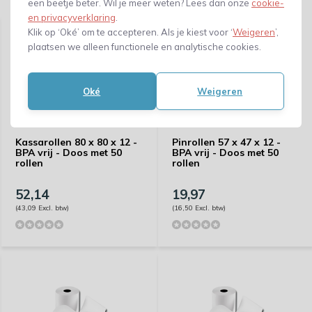
Gerelateerde producten
een beetje beter. Wil je meer weten? Lees dan onze
cookie-
en privacyverklaring
.
Klik op ‘Oké’ om te accepteren. Als je kiest voor ‘
Weigeren
’,
plaatsen we alleen functionele en analytische cookies.
Oké
Weigeren
Kassarollen 80 x 80 x 12 -
Pinrollen 57 x 47 x 12 -
BPA vrij - Doos met 50
BPA vrij - Doos met 50
rollen
rollen
52,14
19,97
(43,09 Excl. btw)
(16,50 Excl. btw)