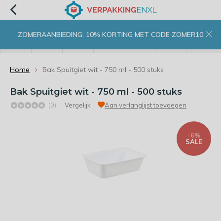
ZOMERAANBIEDING: 10% KORTING MET CODE ZOMER10
menu
zoeken
inloggen
wishlist
contact
winkelwagen
home
Home
Bak Spuitgiet wit - 750 ml - 500 stuks
Bak Spuitgiet wit - 750 ml - 500 stuks
(0)
Vergelijk
Aan verlanglijst toevoegen
-6%
SALE