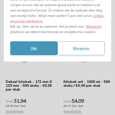
zorgen ervoor dat de website goed werkt en hebben ook
een analytische functie. Zo maken we de website elke dag
een beetje beter. Wil je meer weten? Lees dan onze
cookie-
en privacyverklaring
.
Klik op ‘Oké’ om te accepteren. Als je kiest voor ‘
Weigeren
’,
Gerelateerde producten
plaatsen we alleen functionele en analytische cookies.
Oké
Weigeren
Deksel kilobak - 172 mm X
Kilobak wit - 1000 ml - 500
120 mm - 500 stuks - €0,05
stuks / €0,09 per stuk
per stuk
31,94
54,09
37,17
59,90
(26,40 Excl. btw)
(44,70 Excl. btw)