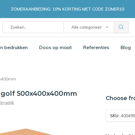
ZOMERAANBIEDING: 10% KORTING MET CODE ZOMER10
Alle categorieën
n bedrukken
Doos op maat
Referenties
Blog
0x400mm
 golf 500x400x400mm
Choose fr
ergelijk
SKU:
40049