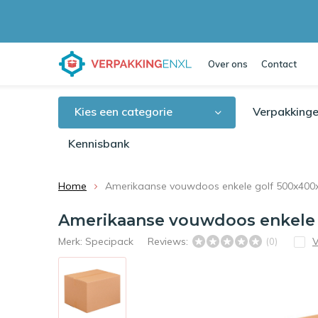
Over ons
Contact
Kies een categorie
Verpakkinge
Kennisbank
Home
Amerikaanse vouwdoos enkele golf 500x40
Amerikaanse vouwdoos enkele
Merk:
Specipack
Reviews:
V
(0)