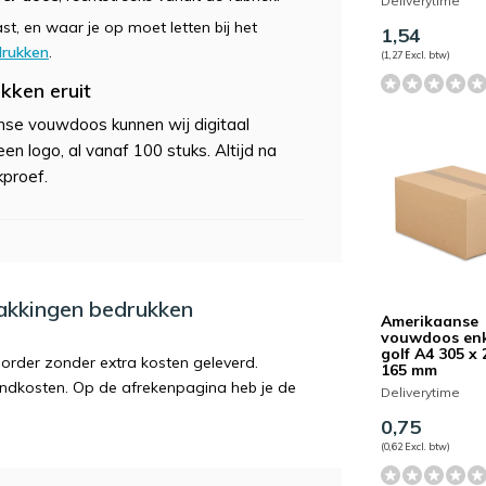
Deliverytime
t, en waar je op moet letten bij het
1,54
drukken
.
(1,27 Excl. btw)
kken eruit
se vouwdoos kunnen wij digitaal
n logo, al vanaf 100 stuks. Altijd na
kproef.
pakkingen bedrukken
Amerikaanse
vouwdoos en
golf A4 305 x 
order zonder extra kosten geleverd.
165 mm
endkosten. Op de afrekenpagina heb je de
Deliverytime
0,75
(0,62 Excl. btw)