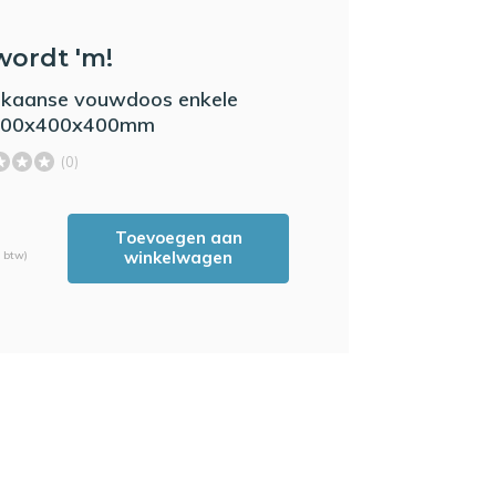
wordt 'm!
kaanse vouwdoos enkele
 500x400x400mm
(0)
Toevoegen aan
winkelwagen
. btw)