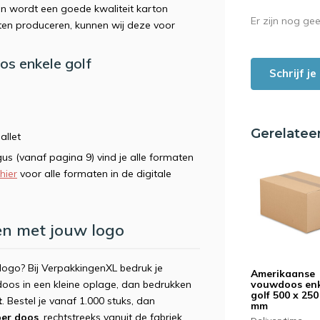
en wordt een goede kwaliteit karton
Er zijn nog ge
aten produceren, kunnen wij deze voor
os enkele golf
Schrijf j
Gerelatee
allet
gus (vanaf pagina 9) vind je alle formaten
 hier
voor alle formaten in de digitale
n met jouw logo
ogo? Bij VerpakkingenXL bedruk je
Amerikaanse
vouwdoos en
doos in een kleine oplage, dan bedrukken
golf 500 x 250
t
. Bestel je vanaf 1.000 stuks, dan
mm
per doos
, rechtstreeks vanuit de fabriek.