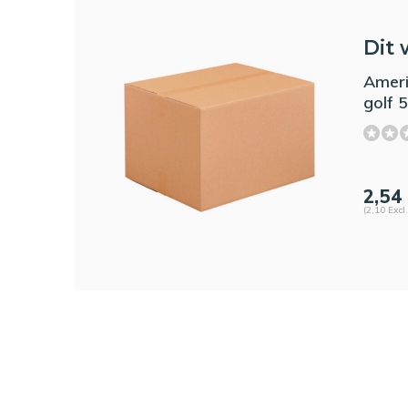
Dit 
Ameri
golf
2,54
(2,10 Excl