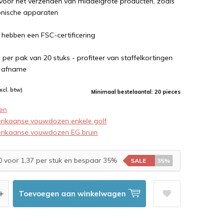
 voor het verzenden van middelgrote producten, zoals
ronische apparaten
 hebben een FSC-certificering
e per pak van 20 stuks - profiteer van staffelkortingen
e afname
xcl. btw)
Minimaal bestelaantal: 20 pieces
en
rikaanse vouwdozen enkele golf
rikaanse vouwdozen EG bruin
 voor 1,37 per stuk en bespaar 35%
SALE
35%
Toevoegen aan winkelwagen