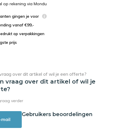
al op rekening via Mondu
lanten gingen je voor
ending vanaf €99,-
bedrukt op verpakkingen
agste prijs
en vraag over dit artikel of wil je
rte?
graag verder
Gebruikers beoordelingen
-mail