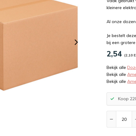
Vaak gebruikt
kleinere elekt
Al onze dozen
Je bestelt dez
bij een groter
2,54
(2,10 E
Bekijk alle
Doz
Bekijk alle
Ame
Bekijk alle
Ame
Koop 220