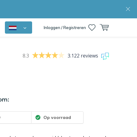
Inloggen / Registreren
8.3
3.122 reviews
om:
9
Op voorraad