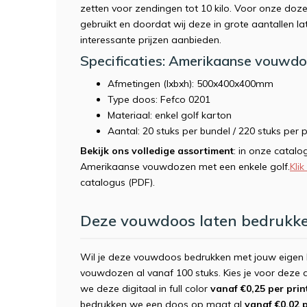
zetten voor zendingen tot 10 kilo. Voor onze doz
gebruikt en doordat wij deze in grote aantallen l
interessante prijzen aanbieden.
Specificaties: Amerikaanse vouwdo
Afmetingen (lxbxh): 500x400x400mm
Type doos: Fefco 0201
Materiaal: enkel golf karton
Aantal: 20 stuks per bundel / 220 stuks per p
Bekijk ons volledige assortiment
: in onze catalo
Amerikaanse vouwdozen met een enkele golf.
Klik
catalogus (PDF).
Deze vouwdoos laten bedrukke
Wil je deze vouwdoos bedrukken met jouw eigen l
vouwdozen al vanaf 100 stuks. Kies je voor deze 
we deze digitaal in full color
vanaf €0,25 per prin
bedrukken we een doos op maat al
vanaf €0,02 