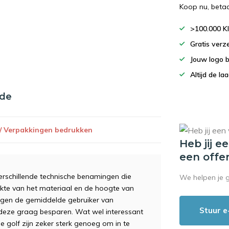
Koop nu, beta
>100.000 K
Gratis verz
Jouw logo 
Altijd de la
nde
 / Verpakkingen bedrukken
Heb jij e
een offe
erschillende technische benamingen die
We helpen je 
dikte van het materiaal en de hoogte van
ingen de gemiddelde gebruiker van
Stuur e
e deze graag besparen. Wat wel interessant
 golf zijn zeker sterk genoeg om in te