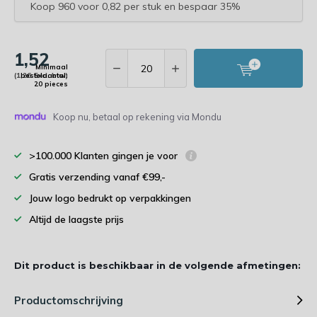
Koop 960 voor 0,82 per stuk en bespaar 35%
1,52
Minimaal
(1,26 Excl. btw)
bestelaantal:
20 pieces
Koop nu, betaal op rekening via Mondu
>100.000 Klanten gingen je voor
Gratis verzending vanaf €99,-
Jouw logo bedrukt op verpakkingen
Altijd de laagste prijs
Dit product is beschikbaar in de volgende afmetingen:
Productomschrijving