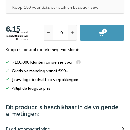
Koop 150 voor 3,32 per stuk en bespaar 35%
6,15
Minimaal
(5,08 Excl. btw)
bestelaantal:
10 pieces
Koop nu, betaal op rekening via Mondu
>100.000 Klanten gingen je voor
Gratis verzending vanaf €99,-
Jouw logo bedrukt op verpakkingen
Altijd de laagste prijs
Dit product is beschikbaar in de volgende
afmetingen:
Productomschrijving