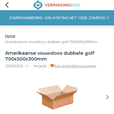
ZOMERAANBIEDING: 10% KORTING MET CODE ZOMER10
menu
zoeken
inloggen
wishlist
contact
winkelwagen
home
Home
Amerikaanse vouwdoos dubbele golf 700x500x300mm
Amerikaanse vouwdoos dubbele golf
700x500x300mm
(0)
Vergelijk
Aan verlanglijst toevoegen