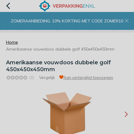
ZOMERAANBIEDING: 10% KORTING MET CODE ZOMER10
menu
zoeken
inloggen
wishlist
contact
winkelwagen
home
Home
Amerikaanse vouwdoos dubbele golf 450x450x450mm
Amerikaanse vouwdoos dubbele golf
450x450x450mm
(0)
Vergelijk
Aan verlanglijst toevoegen