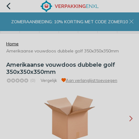
ZOMERAANBIEDING: 10% KORTING MET CODE ZOMER10
menu
zoeken
inloggen
wishlist
contact
winkelwagen
home
Home
Amerikaanse vouwdoos dubbele golf 350x350x350mm
Amerikaanse vouwdoos dubbele golf
350x350x350mm
(0)
Vergelijk
Aan verlanglijst toevoegen