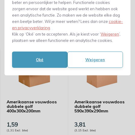
beter en persoonlijker te helpen. Functionele cookies
zorgen ervoor dat de website goed werkt en hebben ook
een analytische functie. Zo maken we de website elke dag
een beetje beter. Wil je meer weten? Lees dan onze
cookie-
en privacyverklaring
.
Klik op ‘Oké’ om te accepteren. Als je kiest voor ‘
Weigeren
’,
plaatsen we alleen functionele en analytische cookies.
Gerelateerde producten
Oké
Weigeren
Amerikaanse vouwdoos
Amerikaanse vouwdoos
dubbele golf
dubbele golf
400x300x200mm
590x390x290mm
1,59
3,81
(1,31 Excl. btw)
(3,15 Excl. btw)