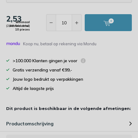
2,53
Minimaal
(2,09 Excl. btw)
bestelaantal:
10 pieces
Koop nu, betaal op rekening via Mondu
>100.000 Klanten gingen je voor
Gratis verzending vanaf €99,-
Jouw logo bedrukt op verpakkingen
Altijd de laagste prijs
Dit product is beschikbaar in de volgende afmetingen:
Productomschrijving