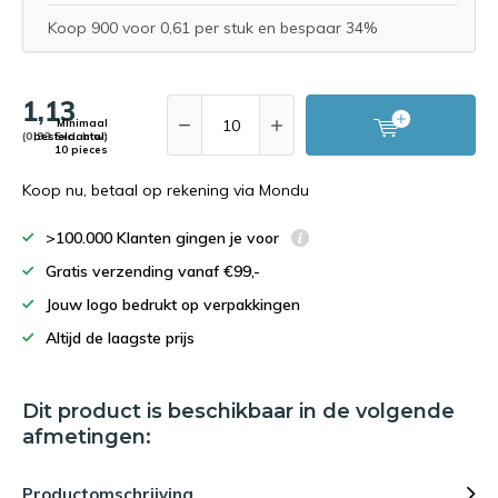
Koop 900 voor 0,61 per stuk en bespaar 34%
1,13
Minimaal
(0,93 Excl. btw)
bestelaantal:
10 pieces
Koop nu, betaal op rekening via Mondu
>100.000 Klanten gingen je voor
Gratis verzending vanaf €99,-
Jouw logo bedrukt op verpakkingen
Altijd de laagste prijs
Dit product is beschikbaar in de volgende
afmetingen:
Productomschrijving