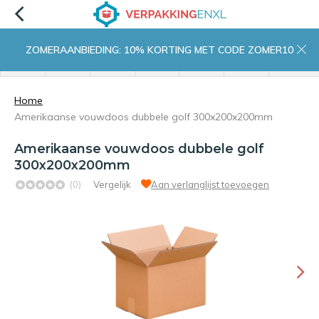
ZOMERAANBIEDING: 10% KORTING MET CODE ZOMER10
menu
zoeken
inloggen
wishlist
contact
winkelwagen
home
Home
Amerikaanse vouwdoos dubbele golf 300x200x200mm
Amerikaanse vouwdoos dubbele golf
300x200x200mm
(0)
Vergelijk
Aan verlanglijst toevoegen