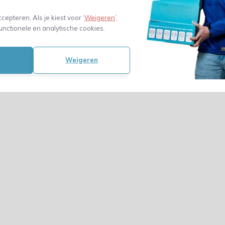
Amerikaanse
vouwdoos en
ccepteren. Als je kiest voor ‘
Weigeren
’,
golf 230 x 190
unctionele en analytische cookies.
mm
0,59
(0,49 Excl. btw)
Weigeren