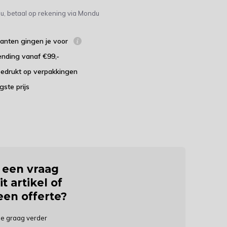
u, betaal op rekening via Mondu
lanten gingen je voor
ending vanaf €99,-
bedrukt op verpakkingen
agste prijs
j een vraag
it artikel of
 een offerte?
je graag verder