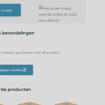
r e-mail
s beoordelingen
en reviews geschreven over dit product.
e eigen review
rde producten