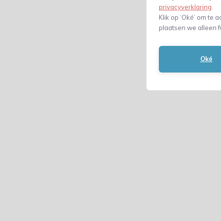
privacyverklaring
.
Klik op ‘Oké’ om te a
plaatsen we alleen f
Oké