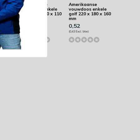
Amerikaanse
Amerikaanse
kele
vouwdoos enkele
vouwdoos enkele
 x 120
golf 220 x 210 x 110
golf 220 x 180 x 160
mm
mm
0,51
0,52
(0,42 Excl. btw)
(0,43 Excl. btw)