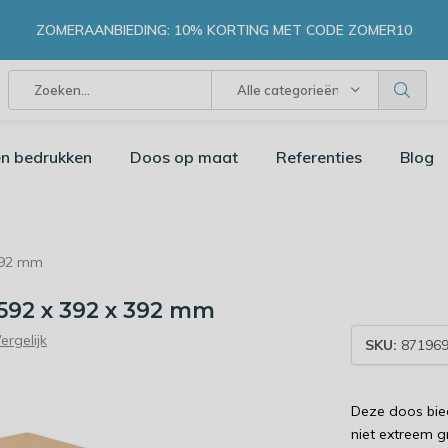
ZOMERAANBIEDING: 10% KORTING MET CODE ZOMER10
Alle categorieën
n bedrukken
Doos op maat
Referenties
Blog
392 mm
592 x 392 x 392 mm
ergelijk
SKU:
871969
Deze doos bie
niet extreem g