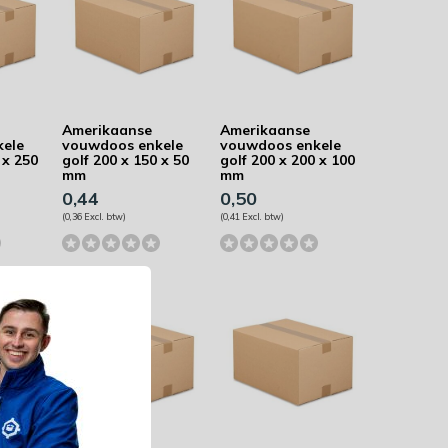
Amerikaanse
Amerikaanse
kele
vouwdoos enkele
vouwdoos enkele
 x 250
golf 200 x 150 x 50
golf 200 x 200 x 100
mm
mm
0,44
0,50
(0,36 Excl. btw)
(0,41 Excl. btw)