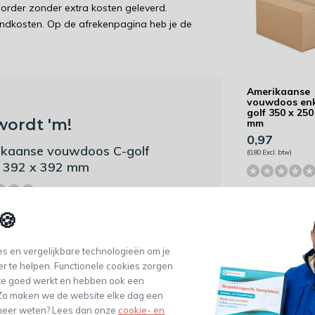
order zonder extra kosten geleverd.
endkosten. Op de afrekenpagina heb je de
Amerikaanse
vouwdoos en
golf 350 x 250
wordt 'm!
mm
0,97
kaanse vouwdoos C-golf
(0,80 Excl. btw)
 392 x 392 mm
(0)
🍪
Toevoegen aan
s en vergelijkbare technologieën om je
winkelwagen
. btw)
er te helpen. Functionele cookies zorgen
te goed werkt en hebben ook een
. Zo maken we de website elke dag een
e meer weten? Lees dan onze
cookie- en