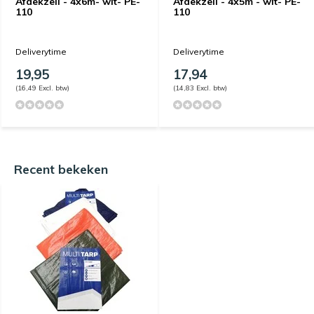
Afdekzeil - 4x6m- wit- PE-
Afdekzeil - 4x5m - wit- PE-
110
110
Deliverytime
Deliverytime
19,95
17,94
(16,49 Excl. btw)
(14,83 Excl. btw)
Recent bekeken