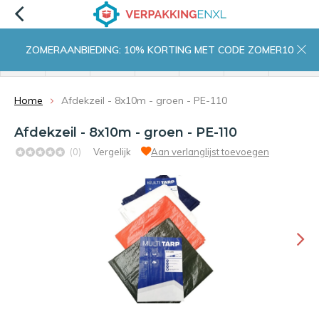
ZOMERAANBIEDING: 10% KORTING MET CODE ZOMER10
menu
zoeken
inloggen
wishlist
contact
winkelwagen
home
Home
Afdekzeil - 8x10m - groen - PE-110
Afdekzeil - 8x10m - groen - PE-110
(0)
Vergelijk
Aan verlanglijst toevoegen