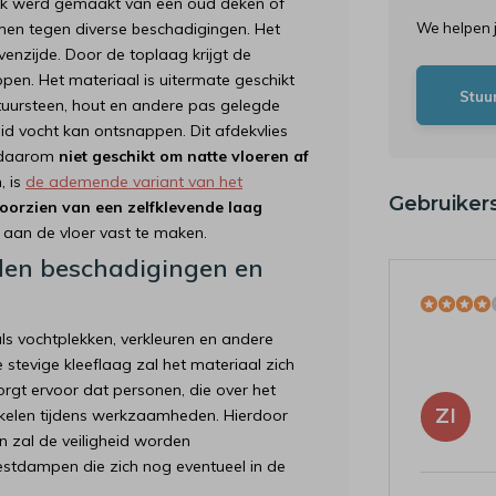
uik werd gemaakt van een oud deken of
rmen tegen diverse beschadigingen. Het
We helpen 
nzijde. Door de toplaag krijgt de
n. Het materiaal is uitermate geschikt
Stuu
atuursteen, hout en andere pas gelegde
eid vocht kan ontsnappen. Dit afdekvlies
s daarom
niet geschikt om natte vloeren af
, is
de ademende variant van het
Gebruiker
oorzien van een zelfklevende laag
aan de vloer vast te maken.
den beschadigingen en
s vochtplekken, verkleuren en andere
tevige kleeflaag zal het materiaal zich
rgt ervoor dat personen, die over het
ZI
ruikelen tijdens werkzaamheden. Hierdoor
 zal de veiligheid worden
estdampen die zich nog eventueel in de