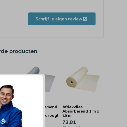
Schrijf je eigen review
rde producten
Afdekvlies Ademend
Afdekvlies
m x 25
1 m x 25 m -
Absorberend 1 m x
nd en
Beschermt en droogt
25 m
vloeren
73,81
ming
71,33