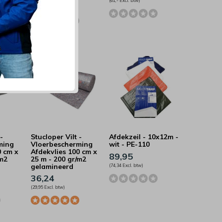
(61,- Excl. btw)
(58,95 Excl. btw)
-
Stucloper Vilt -
Afdekzeil - 10x12m -
ming
Vloerbescherming
wit - PE-110
0 cm x
Afdekvlies 100 cm x
89,95
/m2
25 m - 200 gr/m2
gelamineerd
(74,34 Excl. btw)
36,24
(29,95 Excl. btw)