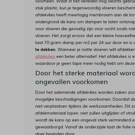
voorheen. Waar in het verleden nog slechts gebr
stuk plastic, kun je tegenwoordig vloeren besche
afdekvlies heeft meerlagig membraam aan de bove
ondergrond de kans om dampen te laten ontsnappe
voor vloeren die gevoelig zijn voor vocht zoals n
vloeren. Het zorgt ervoor dat een kleine hoeveelh
laat 70 gram damp per m2 per 24 uur door en i
te dekken
. Wanneer je natte vloeren wilt afdekken
afdekvlies
een beter alternatief. Het afdekvlies is
v
waardoor je geen tape meer nodig hebt om deze 
Door het sterke materiaal wor
ongevallen voorkomen
Door het ademende afdekvlies worden zaken zoal
mogelijke beschadigingen voorkomen. Doordat de s
niet verplaatsen tijdens de werkzaamheden. Dit zo
afdekmateriaal lopen, niet zullen uitglijden of st
wordt de kans op een ongeval sterk verminderd en
gewaarborgd. Vanaf de onderzijde laat de folie r
vloer bevinden door.