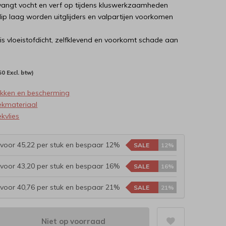
vangt vocht en verf op tijdens kluswerkzaamheden
lip laag worden uitglijders en valpartijen voorkomen
 is vloeistofdicht, zelfklevend en voorkomt schade aan
50 Excl. btw)
akken en bescherming
ekmateriaal
kvlies
voor 45,22 per stuk en bespaar 12%
SALE
12%
voor 43,20 per stuk en bespaar 16%
SALE
16%
voor 40,76 per stuk en bespaar 21%
SALE
21%
Niet op voorraad