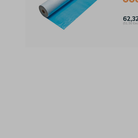
62,3
(51,50 Exc