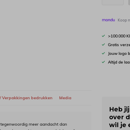
Koop n
>100.000 K
Gratis verz
Jouw logo 
Altijd de la
 / Verpakkingen bedrukken
Media
Heb ji
over d
wil je
st tegenwoordig meer aandacht dan