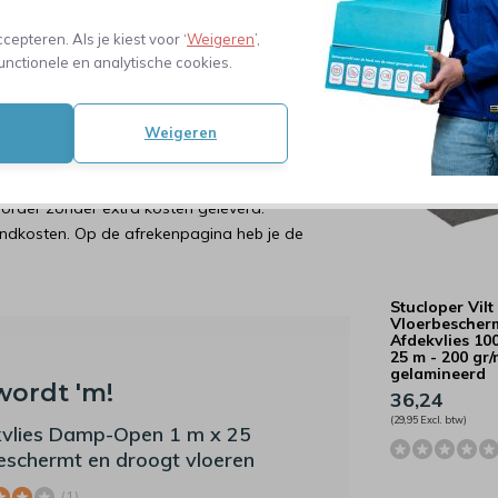
produceren.
48,82
(40,35 Excl. btw)
ccepteren. Als je kiest voor ‘
Weigeren
’,
unctionele en analytische cookies.
Neem contact met ons op
Weigeren
pakkingen bedrukken
order zonder extra kosten geleverd.
endkosten. Op de afrekenpagina heb je de
Stucloper Vilt 
Vloerbescher
Afdekvlies 10
25 m - 200 gr
gelamineerd
wordt 'm!
36,24
(29,95 Excl. btw)
vlies Damp-Open 1 m x 25
eschermt en droogt vloeren
(1)