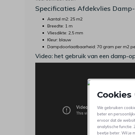
Specificaties Afdekvlies Damp
Aantal m2: 25 m2
Breedte: 1 m
Vliesdikte: 2,5 mm
Kleur: blauw
Dampdoorlaatbaarheid: 70 gram per m2 pe
Video: het gebruik van een damp-op
Cookies 
We gebruiken cookie
beter en persoonlijk
ervoor dat de websi
analytische functie
beetje beter. Wil j