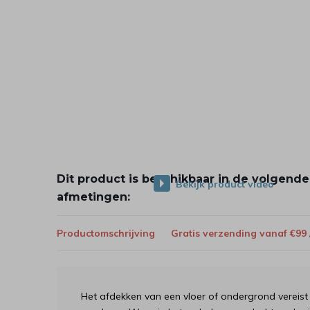
Dit product is beschikbaar in de volgende
Bekijk product video
afmetingen:
Productomschrijving
Gratis verzending vanaf €99
Het afdekken van een vloer of ondergrond verei