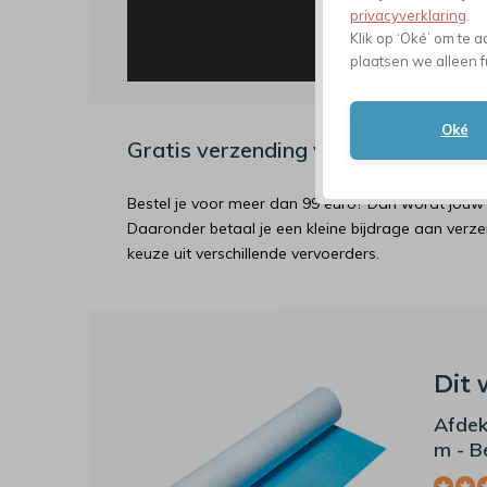
privacyverklaring
.
Klik op ‘Oké’ om te a
plaatsen we alleen f
Oké
Gratis verzending vanaf €99 / Ver
Bestel je voor meer dan 99 euro? Dan wordt jouw 
Daaronder betaal je een kleine bijdrage aan verz
keuze uit verschillende vervoerders.
Dit 
Afdek
m - B