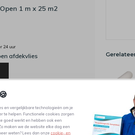
-Open 1 m x 25 m2
r 24 uur
Gerelatee
en afdekvlies
🍪
s en vergelijkbare technologieën om je
Dit artikel kunnen wij voor je
Afdekvlies
er te helpen. Functionele cookies zorgen
Standaard 1 
produceren
te goed werkt en hebben ook een
m - Zelfkleve
. Zo maken we de website elke dag een
Vloeistofdicht
Dit artikel ligt niet op voorraad in ons magazijn, maar kunnen wij laten
Vloerbescher
e meer weten? Lees dan onze
cookie- en