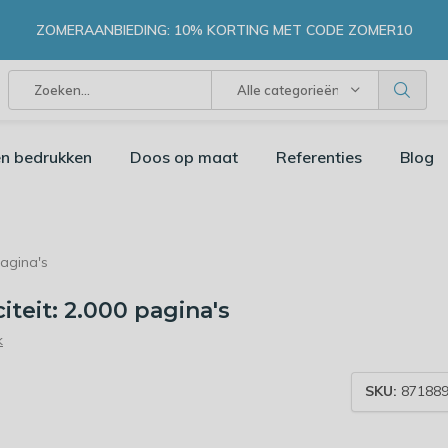
ZOMERAANBIEDING: 10% KORTING MET CODE ZOMER10
Alle categorieën
n bedrukken
Doos op maat
Referenties
Blog
pagina's
iteit: 2.000 pagina's
k
SKU:
871889