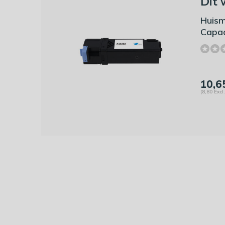
Dit 
Huism
Capac
10,6
(8,80 Excl