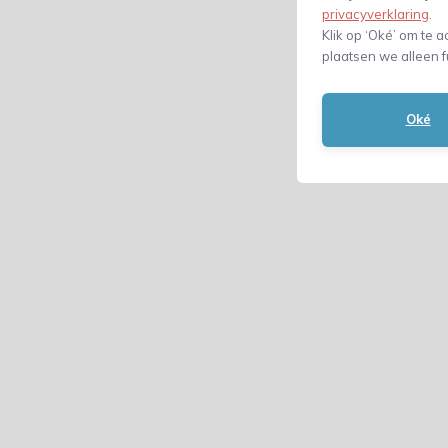
privacyverklaring
.
Klik op ‘Oké’ om te a
plaatsen we alleen f
Oké