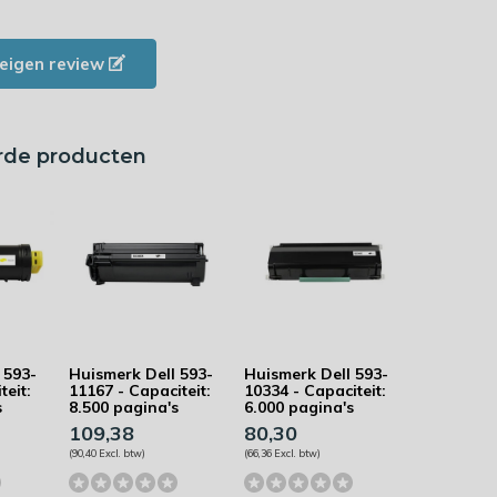
e eigen review
rde producten
 593-
Huismerk Dell 593-
Huismerk Dell 593-
teit:
11167 - Capaciteit:
10334 - Capaciteit:
s
8.500 pagina's
6.000 pagina's
109,38
80,30
(90,40 Excl. btw)
(66,36 Excl. btw)