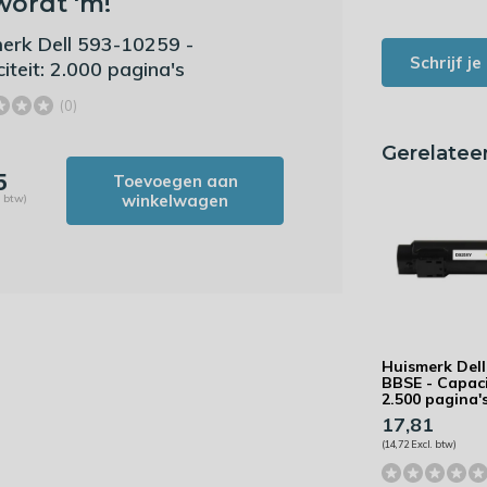
wordt 'm!
erk Dell 593-10259 -
Schrijf j
iteit: 2.000 pagina's
(0)
Gerelatee
5
Toevoegen aan
winkelwagen
. btw)
Huismerk Dell
BBSE - Capaci
2.500 pagina'
17,81
(14,72 Excl. btw)