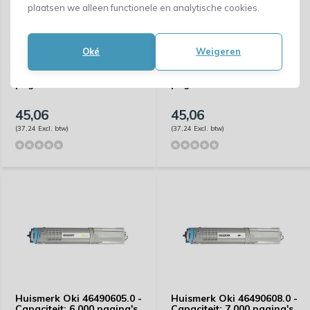
plaatsen we alleen functionele en analytische cookies.
Oké
Weigeren
Huismerk Oki 44318606.0 -
Huismerk Oki 44318607.0 -
Capaciteit: 11.500
Capaciteit: 11.500
pagina's
pagina's
45,06
45,06
(37,24 Excl. btw)
(37,24 Excl. btw)
Huismerk Oki 46490605.0 -
Huismerk Oki 46490608.0 -
Capaciteit: 6.000 pagina's
Capaciteit: 7.000 pagina's