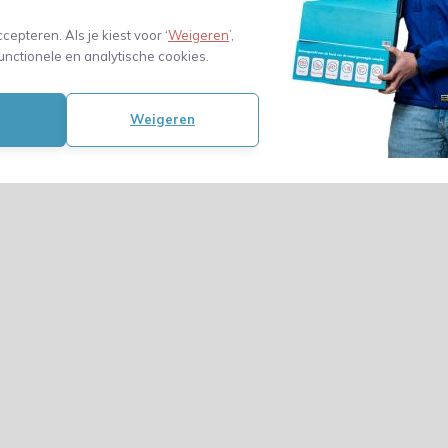
vellen
54,60
ccepteren. Als je kiest voor ‘
Weigeren
’,
(45,12 Excl. btw)
unctionele en analytische cookies.
Weigeren