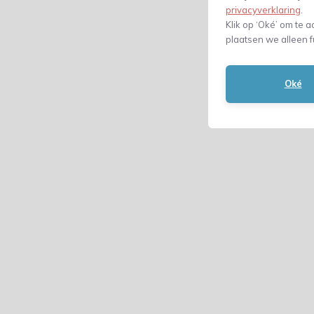
privacyverklaring
.
Klik op ‘Oké’ om te a
plaatsen we alleen f
Oké