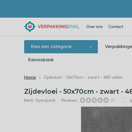
Over ons
Contact
Kies een categorie
Verpakkinge
Kennisbank
Home
Zijdevloei - 50x70cm - zwart - 480 vellen
Zijdevloei - 50x70cm - zwart - 4
Merk:
Specipack
Reviews:
V
(0)