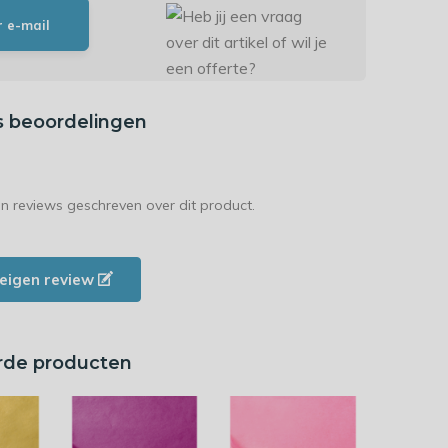
r e-mail
s beoordelingen
en reviews geschreven over dit product.
e eigen review
rde producten