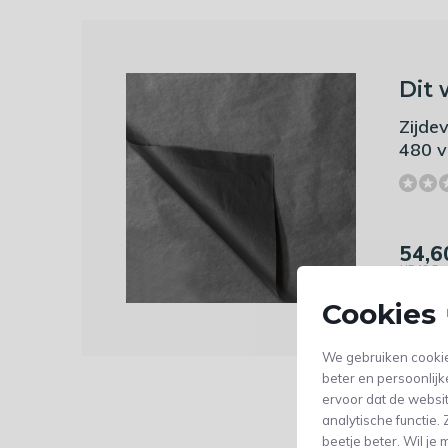
Dit 
Zijde
480 v
54,6
(45,12 Exc
Cookies 
We gebruiken cookie
beter en persoonlijk
ervoor dat de websi
analytische functie
beetje beter. Wil j