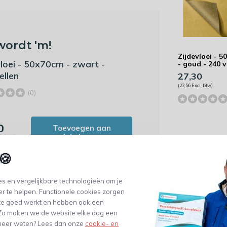
wordt 'm!
Zijdevloei - 
vloei - 50x70cm - zwart -
- goud - 240 v
ellen
27,30
(22,56 Excl. btw)
(0)
0
Toevoegen aan
winkelwagen
l. btw)
🍪
s en vergelijkbare technologieën om je
er te helpen. Functionele cookies zorgen
te goed werkt en hebben ook een
. Zo maken we de website elke dag een
Zijdevloei - 
e meer weten? Lees dan onze
cookie- en
- lichtgroen -