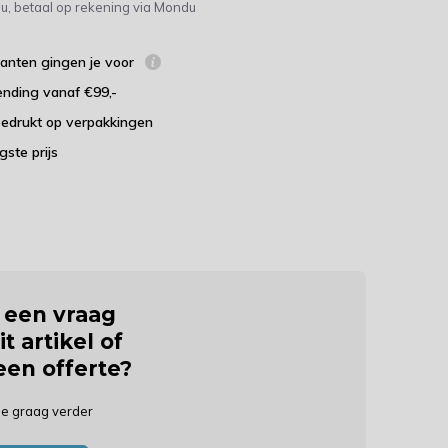
u, betaal op rekening via Mondu
lanten gingen je voor
ending vanaf €99,-
bedrukt op verpakkingen
agste prijs
j een vraag
it artikel of
 een offerte?
je graag verder