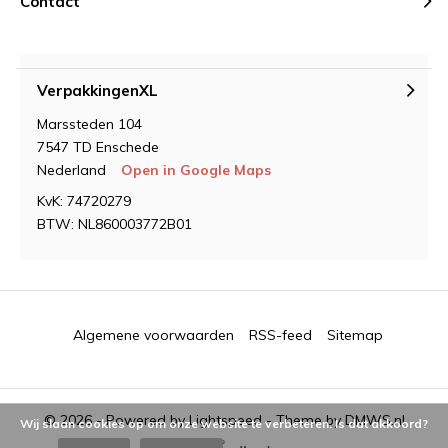
Contact
VerpakkingenXL
Marssteden 104
7547 TD Enschede
Nederland
Open in Google Maps
KvK: 74720279
BTW: NL860003772B01
Algemene voorwaarden
RSS-feed
Sitemap
© 2026 - Powered by
Lightspeed
- Theme by
DMWS.nl
Wij slaan cookies op om onze website te verbeteren. Is dat akkoord?