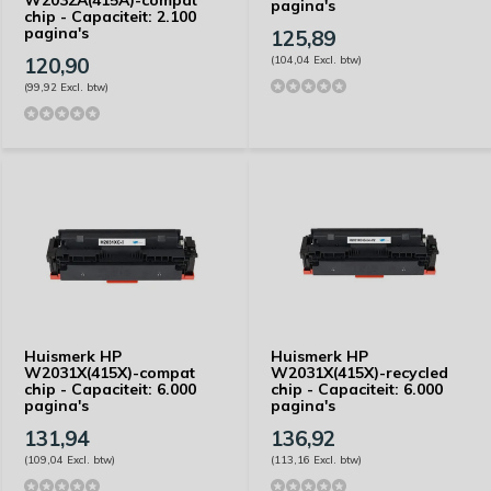
W2032A(415A)-compat
pagina's
chip - Capaciteit: 2.100
pagina's
125,89
120,90
(104,04 Excl. btw)
(99,92 Excl. btw)
Huismerk HP
Huismerk HP
W2031X(415X)-compat
W2031X(415X)-recycled
chip - Capaciteit: 6.000
chip - Capaciteit: 6.000
pagina's
pagina's
131,94
136,92
(109,04 Excl. btw)
(113,16 Excl. btw)