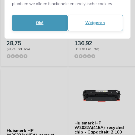
plaatsen we alleen functionele en analytische cookies.
Huismerk HP
Huismerk HP
Oké
Weigeren
953YXL(953XL) -
W2032X(415X)-recycled
Capaciteit: 1.600 pagina's
chip - Capaciteit: 6.000
pagina's
28,75
136,92
(23,76 Excl. btw)
(113,16 Excl. btw)
Huismerk HP
W2032A(415A)-recycled
Huismerk HP
chip - Capaciteit: 2.100