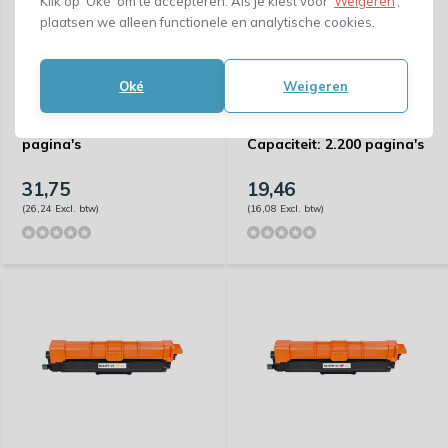
Klik op ‘Oké’ om te accepteren. Als je kiest voor ‘
Weigeren
’,
plaatsen we alleen functionele en analytische cookies.
Oké
Weigeren
Huismerk Brother DR-
Huismerk Brother TN-
3400 - Capaciteit: 30.000
245C/TN-246C -
pagina's
Capaciteit: 2.200 pagina's
31,75
19,46
(26,24 Excl. btw)
(16,08 Excl. btw)