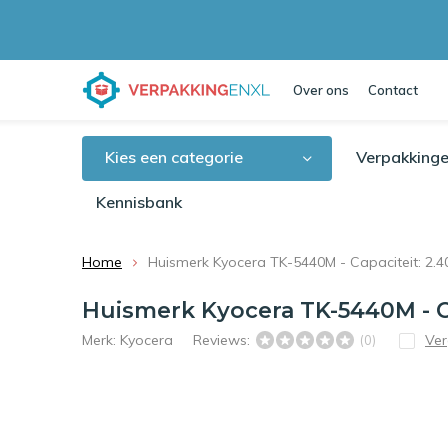
Over ons
Contact
Kies een categorie
Verpakkinge
Kennisbank
Home
Huismerk Kyocera TK-5440M - Capaciteit: 2.4
Huismerk Kyocera TK-5440M - Ca
Merk:
Kyocera
Reviews:
Ver
(0)