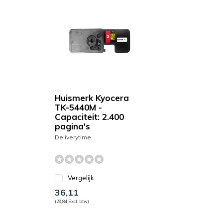
Huismerk Kyocera
TK-5440M -
Capaciteit: 2.400
pagina's
Deliverytime
Vergelijk
36,11
(29,84 Excl. btw)