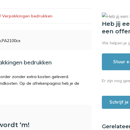
 / Verpakkingen bedrukken
Heb jij e
een offe
x,PA2100cx
We helpen je 
pakkingen bedrukken
Stuur e
order zonder extra kosten geleverd.
Er zijn nog ge
endkosten. Op de afrekenpagina heb je de
Schrijf j
wordt 'm!
Gerelatee