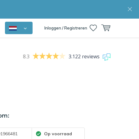
Inloggen / Registreren
8.3
3.122 reviews
om:
1966481
Op voorraad