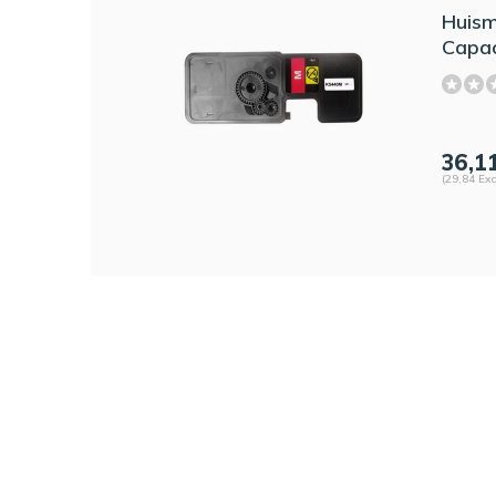
Huism
Capac
36,1
(29,84 Exc