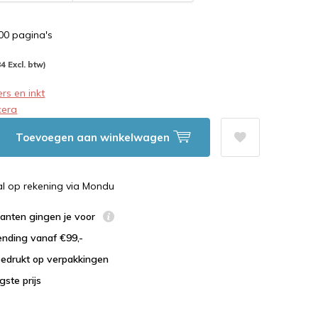
400 pagina's
84 Excl. btw)
rs en inkt
cera
Toevoegen aan winkelwagen
al op rekening via Mondu
lanten gingen je voor
ending vanaf €99,-
bedrukt op verpakkingen
agste prijs