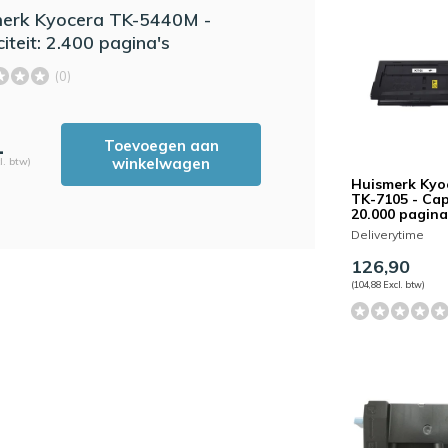
erk Kyocera TK-5440M -
iteit: 2.400 pagina's
(0)
1
Toevoegen aan
winkelwagen
l. btw)
Huismerk Kyo
TK-7105 - Cap
20.000 pagina
Deliverytime
126,90
(104,88 Excl. btw)